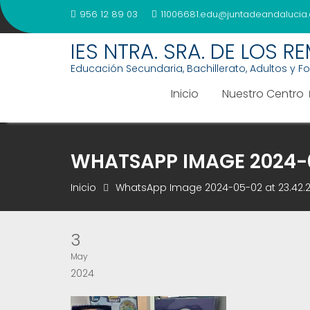
Saltar
956 12 89 03
11006681.edu@juntadeandalucia.
al
contenido
IES NTRA. SRA. DE LOS R
Educación Secundaria, Bachillerato, Adultos y F
Inicio
Nuestro Centro
WHATSAPP IMAGE 2024-05
Inicio
WhatsApp Image 2024-05-02 at 23.42.2
3
May
2024