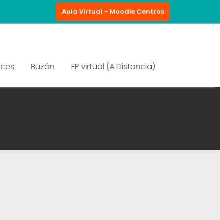
Aula Virtual - Moodle Centros
aces
Buzón
FP virtual (A Distancia)