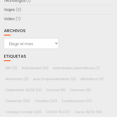
Tecnología
(1)
Viajes
(3)
Video
(7)
ARCHIVOS
Archivos
ETIQUETAS
ABP
(11)
Actividades
(12)
Actividades telemáticas
(7)
Alumnado
(11)
Aula Emprendimiento
(6)
Biblioteca
(11)
Calendario 19/20
(12)
Ciencia
(6)
Ciencias
(6)
Cineando
(115)
Claustro
(20)
Coeducación
(17)
Consejo Escolar
(20)
COVID-19
(37)
Curso 19/20
(19)