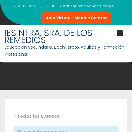
Saltar
956 12 89 03
11006681.edu@juntadeandalucia.es
al
contenido
Aula Virtual - Moodle Centros
IES NTRA. SRA. DE LOS
REMEDIOS
Educación Secundaria, Bachillerato, Adultos y Formación
Profesional
« Todos los Eventos