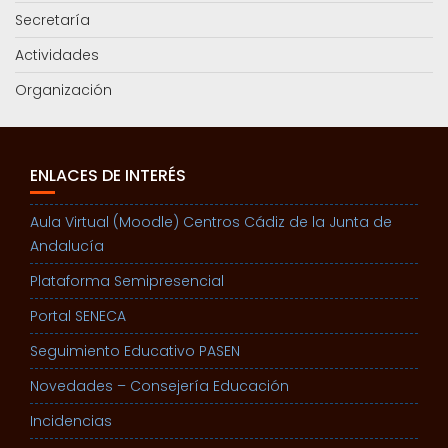
Secretaría
Actividades
Organización
ENLACES DE INTERÉS
Aula Virtual (Moodle) Centros Cádiz de la Junta de
Andalucía
Plataforma Semipresencial
Portal SENECA
Seguimiento Educativo PASEN
Novedades – Consejería Educación
Incidencias