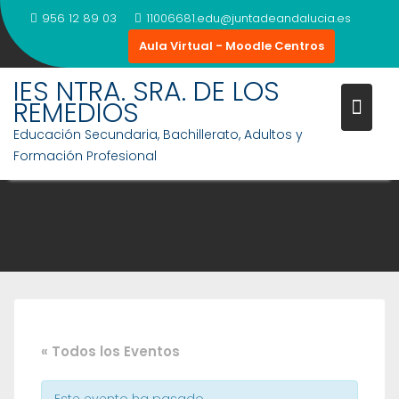
Saltar
956 12 89 03
11006681.edu@juntadeandalucia.es
al
Aula Virtual - Moodle Centros
contenido
IES NTRA. SRA. DE LOS
REMEDIOS
Educación Secundaria, Bachillerato, Adultos y
Formación Profesional
« Todos los Eventos