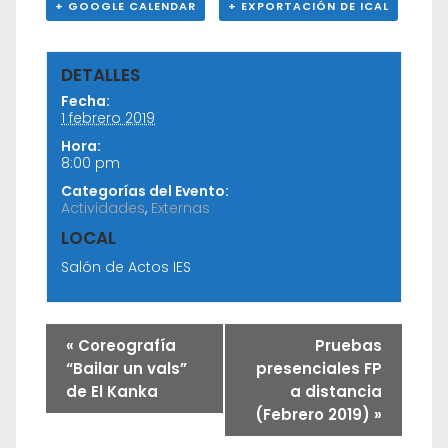
+ GOOGLE CALENDAR
+ EXPORTACIÓN DE ICAL
DETALLES
Fecha:
1 febrero 2019
Hora:
8:00 pm
Categorías del Evento:
Actividades
,
Externas
LOCAL
Salón de Actos IES
«
Coreografía
Pruebas
“Bailar un vals”
presenciales FP
de El Kanka
a distancia
(Febrero 2019)
»