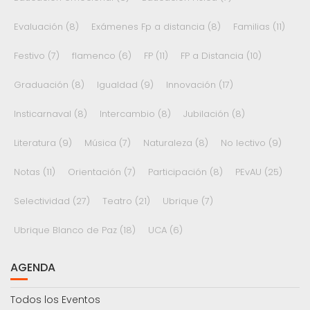
Evaluación
(8)
Exámenes Fp a distancia
(8)
Familias
(11)
Festivo
(7)
flamenco
(6)
FP
(11)
FP a Distancia
(10)
Graduación
(8)
Igualdad
(9)
Innovación
(17)
Insticarnaval
(8)
Intercambio
(8)
Jubilación
(8)
Literatura
(9)
Música
(7)
Naturaleza
(8)
No lectivo
(9)
Notas
(11)
Orientación
(7)
Participación
(8)
PEvAU
(25)
Selectividad
(27)
Teatro
(21)
Ubrique
(7)
Ubrique Blanco de Paz
(18)
UCA
(6)
AGENDA
Todos los Eventos