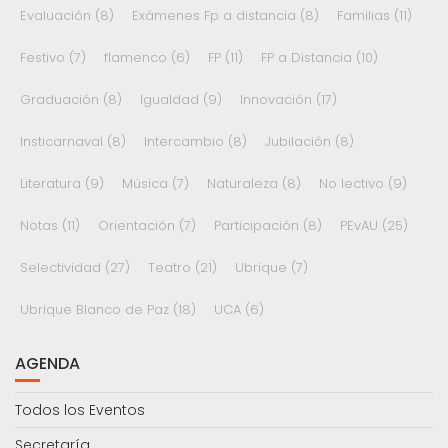
Evaluación
(8)
Exámenes Fp a distancia
(8)
Familias
(11)
Festivo
(7)
flamenco
(6)
FP
(11)
FP a Distancia
(10)
Graduación
(8)
Igualdad
(9)
Innovación
(17)
Insticarnaval
(8)
Intercambio
(8)
Jubilación
(8)
Literatura
(9)
Música
(7)
Naturaleza
(8)
No lectivo
(9)
Notas
(11)
Orientación
(7)
Participación
(8)
PEvAU
(25)
Selectividad
(27)
Teatro
(21)
Ubrique
(7)
Ubrique Blanco de Paz
(18)
UCA
(6)
AGENDA
Todos los Eventos
Secretaría