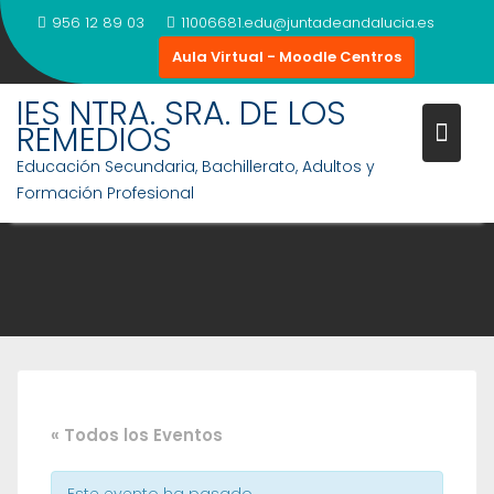
Saltar
956 12 89 03
11006681.edu@juntadeandalucia.es
al
Aula Virtual - Moodle Centros
contenido
IES NTRA. SRA. DE LOS
REMEDIOS
Educación Secundaria, Bachillerato, Adultos y
Formación Profesional
« Todos los Eventos