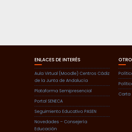
ENLACES DE INTERÉS
OTRO
Aula Virtual (Moodle) Centros Cádiz
Políti
de la Junta de Andalucía
Políti
Plataforma Semipresencial
Carta 
Portal SENECA
Seguimiento Educativo PASEN
Novedades – Consejería
Educación