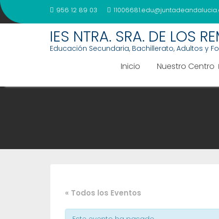
Saltar
956 12 89 03
11006681.edu@juntadeandalucia.
al
contenido
IES NTRA. SRA. DE LOS R
Educación Secundaria, Bachillerato, Adultos y F
Inicio
Nuestro Centro
« Todos los Eventos