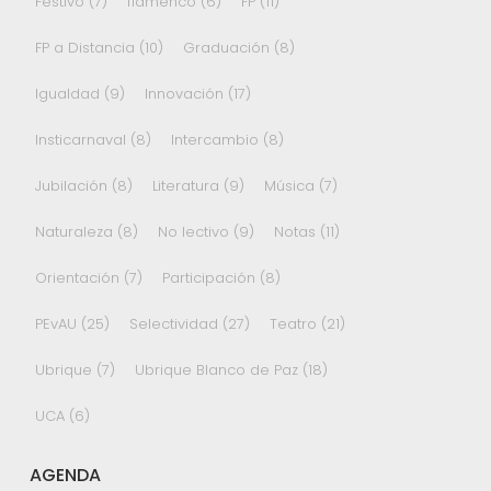
Festivo
(7)
flamenco
(6)
FP
(11)
FP a Distancia
(10)
Graduación
(8)
Igualdad
(9)
Innovación
(17)
Insticarnaval
(8)
Intercambio
(8)
Jubilación
(8)
Literatura
(9)
Música
(7)
Naturaleza
(8)
No lectivo
(9)
Notas
(11)
Orientación
(7)
Participación
(8)
PEvAU
(25)
Selectividad
(27)
Teatro
(21)
Ubrique
(7)
Ubrique Blanco de Paz
(18)
UCA
(6)
AGENDA