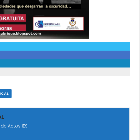
ICAL
AL
 de Actos IES