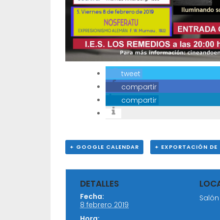
tweet
compartir
compartir
+ GOOGLE CALENDAR
+ EXPORTACIÓN DE 
DETALLES
LOC
Fecha:
Salón
8 febrero 2019
Hora: