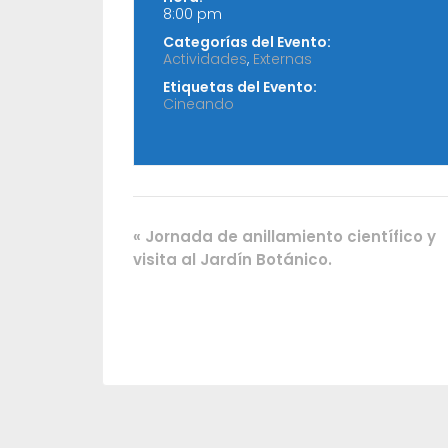
8:00 pm
Categorías del Evento:
Actividades
,
Externas
Etiquetas del Evento:
Cineando
«
Jornada de anillamiento científico y
visita al Jardín Botánico.