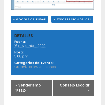
+ GOOGLE CALENDAR
+ EXPORTACIÓN DE ICAL
DETALLES
Fecha:
16 noviembre 2020
Hora:
5:00 pm
Categorías del Evento:
Organización
,
Reuniones
«
Senderismo
Consejo Escolar
1ºESO
»