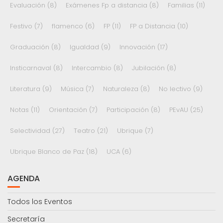
Evaluación
(8)
Exámenes Fp a distancia
(8)
Familias
(11)
Festivo
(7)
flamenco
(6)
FP
(11)
FP a Distancia
(10)
Graduación
(8)
Igualdad
(9)
Innovación
(17)
Insticarnaval
(8)
Intercambio
(8)
Jubilación
(8)
Literatura
(9)
Música
(7)
Naturaleza
(8)
No lectivo
(9)
Notas
(11)
Orientación
(7)
Participación
(8)
PEvAU
(25)
Selectividad
(27)
Teatro
(21)
Ubrique
(7)
Ubrique Blanco de Paz
(18)
UCA
(6)
AGENDA
Todos los Eventos
Secretaría