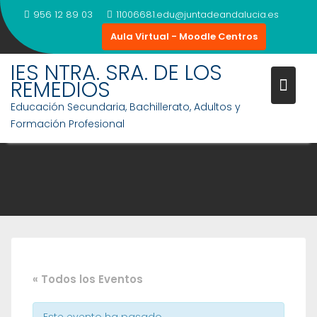
Saltar
956 12 89 03
11006681.edu@juntadeandalucia.es
al
Aula Virtual - Moodle Centros
contenido
IES NTRA. SRA. DE LOS
REMEDIOS
Educación Secundaria, Bachillerato, Adultos y
Formación Profesional
« Todos los Eventos