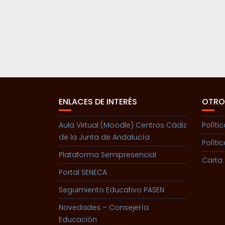
ENLACES DE INTERÉS
OTRO
Aula Virtual (Moodle) Centros Cádiz
Políti
de la Junta de Andalucía
Políti
Plataforma Semipresencial
Carta 
Portal SENECA
Seguimiento Educativo PASEN
Novedades – Consejería
Educación