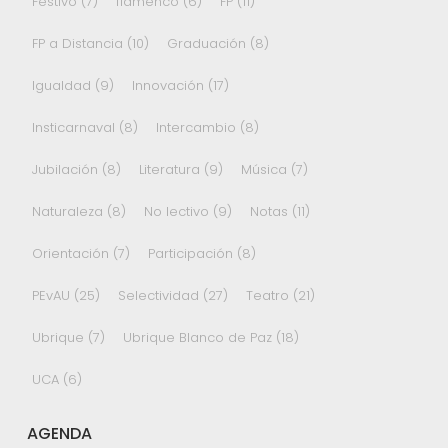
Festivo
(7)
flamenco
(6)
FP
(11)
FP a Distancia
(10)
Graduación
(8)
Igualdad
(9)
Innovación
(17)
Insticarnaval
(8)
Intercambio
(8)
Jubilación
(8)
Literatura
(9)
Música
(7)
Naturaleza
(8)
No lectivo
(9)
Notas
(11)
Orientación
(7)
Participación
(8)
PEvAU
(25)
Selectividad
(27)
Teatro
(21)
Ubrique
(7)
Ubrique Blanco de Paz
(18)
UCA
(6)
AGENDA