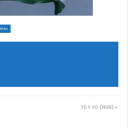
ICAL
TÚ Y YO (1939)
»