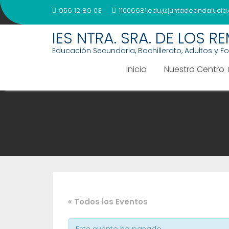
Saltar
956 12 89 03
11006681.edu@juntadeandalucia.
al
contenido
IES NTRA. SRA. DE LOS R
Educación Secundaria, Bachillerato, Adultos y F
Inicio
Nuestro Centro
« Todos los Eventos