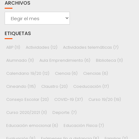
ARCHIVOS
Archivos
ETIQUETAS
ABP
(11)
Actividades
(12)
Actividades telemáticas
(7)
Alumnado
(11)
Aula Emprendimiento
(6)
Biblioteca
(11)
Calendario 19/20
(12)
Ciencia
(6)
Ciencias
(6)
Cineando
(115)
Claustro
(20)
Coeducación
(17)
Consejo Escolar
(20)
COVID-19
(37)
Curso 19/20
(19)
Curso 2020/2021
(11)
Deporte.
(7)
Educación emocional
(6)
Educación Física
(7)
Evaluación
(8)
Exámenes Fp a distancia
(8)
Familias
(11)