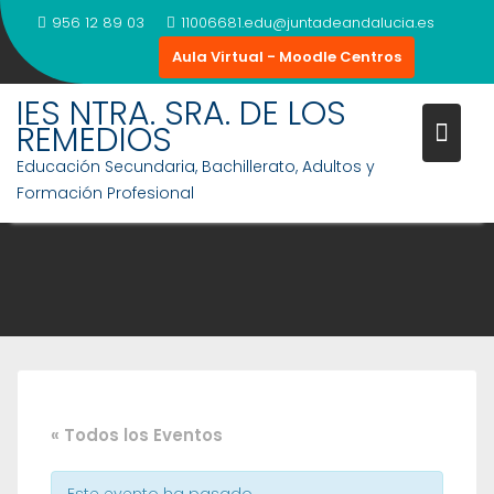
Saltar
956 12 89 03
11006681.edu@juntadeandalucia.es
al
Aula Virtual - Moodle Centros
contenido
IES NTRA. SRA. DE LOS
REMEDIOS
Educación Secundaria, Bachillerato, Adultos y
Formación Profesional
« Todos los Eventos