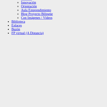
Innovación
Orientación
Aula Emprendimiento
Blog Proyecto Bilingüe
Con Imágenes / Vídeos
Biblioteca
Enlaces
Buzón
FP virtual (A Distancia)