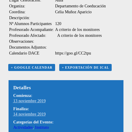
Lugar Celebración:
Aula
Organiza:
Departamento de Coeducación
Coordina:
Celia Muñoz Aparicio
Descripción:
Nº Alumnos Participantes
120
Profesorado Acompañante:
A criterio de los monitores
Profesorado Afectado:
A criterio de los monitores
Observaciones:
Documentos Adjuntos:
Calendario DACE
https://goo.gl/CC2tpu
+ GOOGLE CALENDAR
+ EXPORTACIÓN DE ICAL
Detalles
Comienza:
13 noviembre 2019
Finaliza:
14 noviembre 2019
Categorías del Evento:
Actividades
,
Instituto