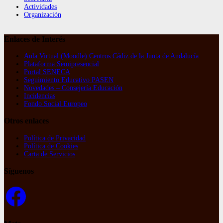
Actividades
Organización
Enlaces de Interés
Aula Virtual (Moodle) Centros Cádiz de la Junta de Andalucía
Plataforma Semipresencial
Portal SENECA
Seguimiento Educativo PASEN
Novedades – Consejería Educación
Incidencias
Fondo Social Europeo
Otros enlaces
Política de Privacidad
Política de Cookies
Carta de Servicios
Síguenos
Facebook