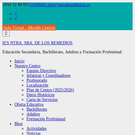
Saltar
956 12 89 03
11006681.edu@juntadeandalucia.es
al
contenido
Aula Virtual - Moodle Centros
IES NTRA. SRA. DE LOS REMEDIOS
Educación Secundaria, Bachillerato, Adultos y Formación Profesional
Inicio
Nuestro Centro
Equipo Directivo
Jefaturas y Coordinadores
Profesorado
Localización
Plan de Centro (2025/2026)
Datos Históricos
Carta de Servicios
Oferta Educativa
Bachillerato
Adultos
Formación Profesional
Blog
Actividades
Noticias