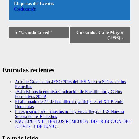
Etiquetas del Evento:
Coeducación
«
“Usando la red”
Cineando: Calle Mayor
(1956)
»
Entradas recientes
Acto de Graduación 4ESO 2026 del IES Nuestra Señora de los
Remedios
¡Así vivimos la emotiva Graduación de Bachillerato y Ciclos
Formativos 2026!
El alumnado de 2.º de Bachillerato participa en el XII Premio
Humanitas
La exposición «Sin insectos no hay vida» llega al IES Nuestra
Señora de los Remedios
PAU 2026 EN EL IES LOS REMEDIOS. DISTRIBUCIÓN DEL
JUEVES, 4 DE JUNIO.
Lo más leído