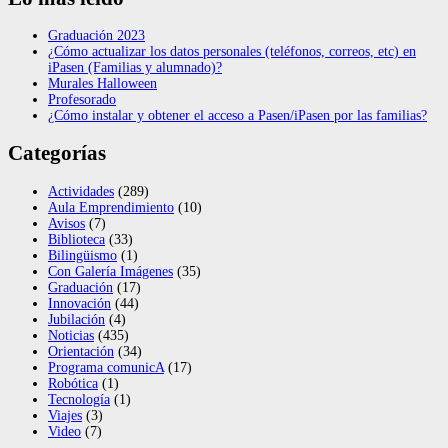
Graduación 2023
¿Cómo actualizar los datos personales (teléfonos, correos, etc) en
iPasen (Familias y alumnado)?
Murales Halloween
Profesorado
¿Cómo instalar y obtener el acceso a Pasen/iPasen por las familias?
Categorías
Actividades
(289)
Aula Emprendimiento
(10)
Avisos
(7)
Biblioteca
(33)
Bilingüismo
(1)
Con Galería Imágenes
(35)
Graduación
(17)
Innovación
(44)
Jubilación
(4)
Noticias
(435)
Orientación
(34)
Programa comunicA
(17)
Robótica
(1)
Tecnología
(1)
Viajes
(3)
Video
(7)