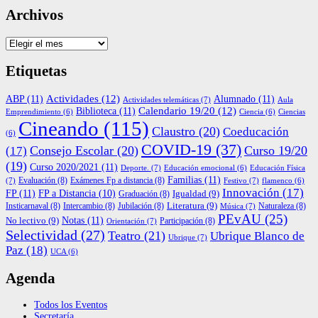
Archivos
Archivos
Etiquetas
ABP
(11)
Actividades
(12)
Alumnado
(11)
Actividades telemáticas
(7)
Aula
Biblioteca
(11)
Calendario 19/20
(12)
Emprendimiento
(6)
Ciencia
(6)
Ciencias
Cineando
(115)
Claustro
(20)
Coeducación
(6)
COVID-19
(37)
Consejo Escolar
(20)
Curso 19/20
(17)
(19)
Curso 2020/2021
(11)
Deporte.
(7)
Educación Física
Educación emocional
(6)
Familias
(11)
Evaluación
(8)
Exámenes Fp a distancia
(8)
(7)
Festivo
(7)
flamenco
(6)
Innovación
(17)
FP
(11)
FP a Distancia
(10)
Igualdad
(9)
Graduación
(8)
Literatura
(9)
Insticarnaval
(8)
Intercambio
(8)
Jubilación
(8)
Naturaleza
(8)
Música
(7)
PEvAU
(25)
Notas
(11)
No lectivo
(9)
Participación
(8)
Orientación
(7)
Selectividad
(27)
Teatro
(21)
Ubrique Blanco de
Ubrique
(7)
Paz
(18)
UCA
(6)
Agenda
Todos los Eventos
Secretaría