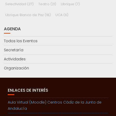
Selectividad
(27)
Teatro
(21)
Ubrique
(7)
Ubrique Blanco de Paz
(18)
UCA
(6)
AGENDA
Todos los Eventos
Secretaría
Actividades
Organización
ENLACES DE INTERÉS
Aula Virtual (Moodle) Centros Cádiz de la Junta de
Andalucía