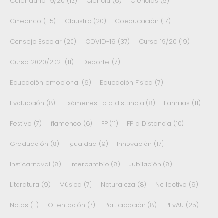
Calendario 19/20
(12)
Ciencia
(6)
Ciencias
(6)
Cineando
(115)
Claustro
(20)
Coeducación
(17)
Consejo Escolar
(20)
COVID-19
(37)
Curso 19/20
(19)
Curso 2020/2021
(11)
Deporte.
(7)
Educación emocional
(6)
Educación Física
(7)
Evaluación
(8)
Exámenes Fp a distancia
(8)
Familias
(11)
Festivo
(7)
flamenco
(6)
FP
(11)
FP a Distancia
(10)
Graduación
(8)
Igualdad
(9)
Innovación
(17)
Insticarnaval
(8)
Intercambio
(8)
Jubilación
(8)
Literatura
(9)
Música
(7)
Naturaleza
(8)
No lectivo
(9)
Notas
(11)
Orientación
(7)
Participación
(8)
PEvAU
(25)