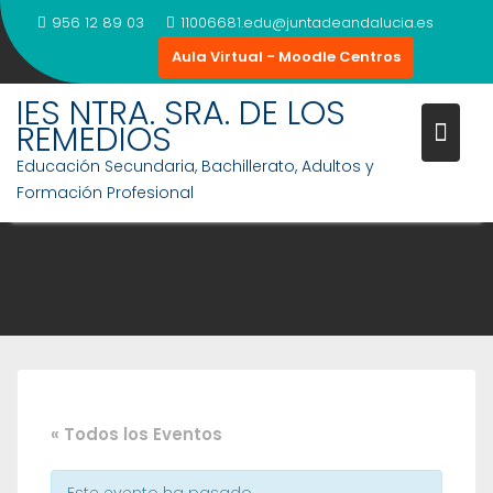
Saltar
956 12 89 03
11006681.edu@juntadeandalucia.es
al
Aula Virtual - Moodle Centros
contenido
IES NTRA. SRA. DE LOS
REMEDIOS
Educación Secundaria, Bachillerato, Adultos y
Formación Profesional
« Todos los Eventos