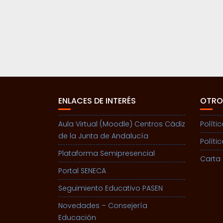
ENLACES DE INTERÉS
OTRO
Aula Virtual (Moodle) Centros Cádiz
Políti
de la Junta de Andalucía
Políti
Plataforma Semipresencial
Carta 
Portal SENECA
Seguimiento Educativo PASEN
Novedades – Consejería
Educación