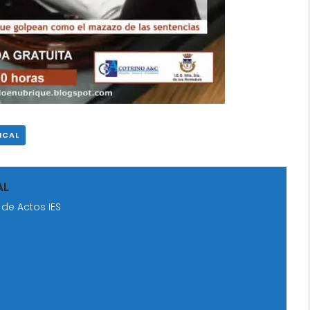
ICAL
AL
 de Actos IES