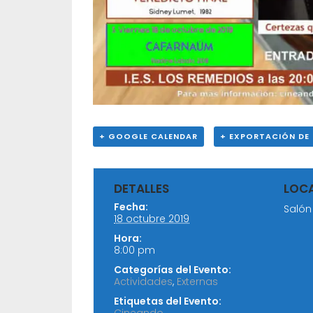
+ GOOGLE CALENDAR
+ EXPORTACIÓN DE 
DETALLES
LOC
Fecha:
Salón
18 octubre 2019
Hora:
8:00 pm
Categorías del Evento:
Actividades
,
Externas
Etiquetas del Evento: