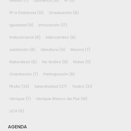
Festivo
(7)
flamenco
(6)
FP
(11)
FP a Distancia
(10)
Graduación
(8)
Igualdad
(9)
Innovación
(17)
Insticarnaval
(8)
Intercambio
(8)
Jubilación
(8)
Literatura
(9)
Música
(7)
Naturaleza
(8)
No lectivo
(9)
Notas
(11)
Orientación
(7)
Participación
(8)
PEvAU
(25)
Selectividad
(27)
Teatro
(21)
Ubrique
(7)
Ubrique Blanco de Paz
(18)
UCA
(6)
AGENDA