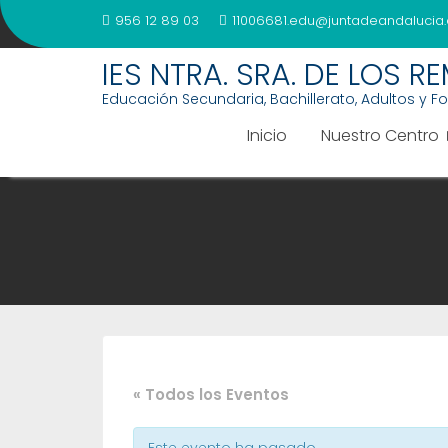
Saltar
956 12 89 03
11006681.edu@juntadeandalucia.
al
contenido
IES NTRA. SRA. DE LOS R
Educación Secundaria, Bachillerato, Adultos y F
Inicio
Nuestro Centro
« Todos los Eventos