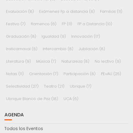
Evaluación
(8)
Exámenes Fp a distancia
(8)
Familias
(11)
Festivo
(7)
flamenco
(6)
FP
(11)
FP a Distancia
(10)
Graduación
(8)
Igualdad
(9)
Innovación
(17)
Insticarnaval
(8)
Intercambio
(8)
Jubilación
(8)
Literatura
(9)
Música
(7)
Naturaleza
(8)
No lectivo
(9)
Notas
(11)
Orientación
(7)
Participación
(8)
PEvAU
(25)
Selectividad
(27)
Teatro
(21)
Ubrique
(7)
Ubrique Blanco de Paz
(18)
UCA
(6)
AGENDA
Todos los Eventos