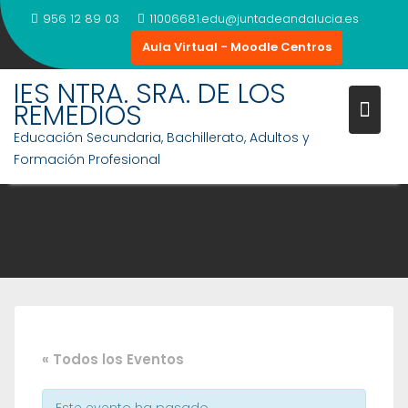
Saltar
956 12 89 03
11006681.edu@juntadeandalucia.es
al
Aula Virtual - Moodle Centros
contenido
IES NTRA. SRA. DE LOS
REMEDIOS
Educación Secundaria, Bachillerato, Adultos y
Formación Profesional
« Todos los Eventos