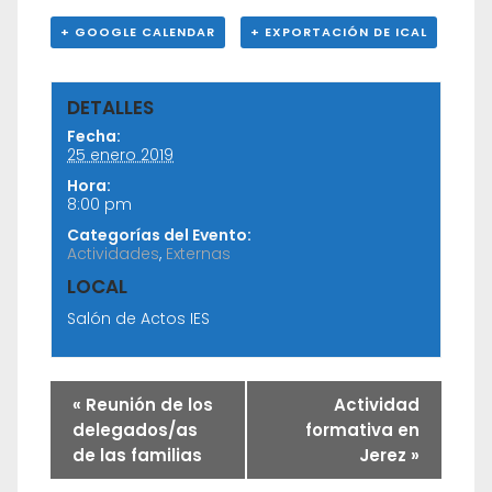
+ GOOGLE CALENDAR
+ EXPORTACIÓN DE ICAL
DETALLES
Fecha:
25 enero 2019
Hora:
8:00 pm
Categorías del Evento:
Actividades
,
Externas
LOCAL
Salón de Actos IES
«
Reunión de los
Actividad
delegados/as
formativa en
de las familias
Jerez
»