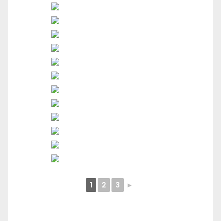
1
2
3
►