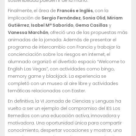
sostenibilidad pueden ir de la mano.
Finalmente, el área de
Francés e Inglés
, con la
implicación de
Sergio Fernández
,
Sonia Olid
,
Miriam
Gutiérrez
,
Isabel Mª Saborido
,
Gema Casillas
y
Vanessa Marchán
, ofreció una de las propuestas más
animadas de la jornada. Además de presentar el
programa de intercambio con Francia y trabajar la
concienciación sobre los riesgos en internet, el
alumnado organizó el divertido espacio “Welcome to
English Las Vegas”, con actividades como bingo,
memory game y blackjack. La experiencia se
completó con un museo al aire libre y actividades
temáticas relacionadas con Easter.
En definitiva, la VI Jornada de Ciencias y Lenguas ha
vuelto a ser un ejemplo del compromiso del IES Los
Remedios con una educación activa, innovadora y
motivadora. Una oportunidad única para compartir
conocimiento, despertar vocaciones y mostrar, una