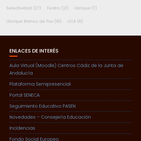
Selectividad
(27)
Teatro
(21)
Ubrique
(7)
Ubrique Blanco de Paz
(18)
UCA
(6)
ENLACES DE INTERÉS
Aula Virtual (Moodle) Centros Cádiz de la Junta de
Andalucía
Plataforma Semipresencial
Portal SENECA
Seguimiento Educativo PASEN
Novedades – Consejería Educación
Incidencias
Fondo Social Europeo