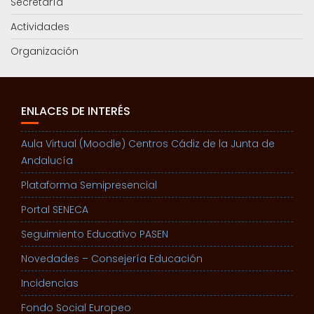
Secretaría
Actividades
Organización
ENLACES DE INTERÉS
Aula Virtual (Moodle) Centros Cádiz de la Junta de
Andalucía
Plataforma Semipresencial
Portal SENECA
Seguimiento Educativo PASEN
Novedades – Consejería Educación
Incidencias
Fondo Social Europeo