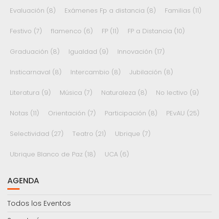
Evaluación
(8)
Exámenes Fp a distancia
(8)
Familias
(11)
Festivo
(7)
flamenco
(6)
FP
(11)
FP a Distancia
(10)
Graduación
(8)
Igualdad
(9)
Innovación
(17)
Insticarnaval
(8)
Intercambio
(8)
Jubilación
(8)
Literatura
(9)
Música
(7)
Naturaleza
(8)
No lectivo
(9)
Notas
(11)
Orientación
(7)
Participación
(8)
PEvAU
(25)
Selectividad
(27)
Teatro
(21)
Ubrique
(7)
Ubrique Blanco de Paz
(18)
UCA
(6)
AGENDA
Todos los Eventos