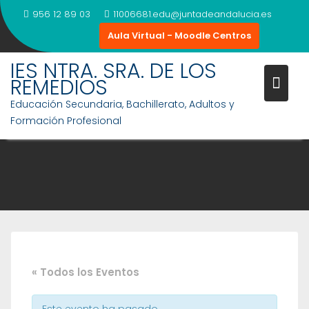
Saltar
956 12 89 03
11006681.edu@juntadeandalucia.es
al
Aula Virtual - Moodle Centros
contenido
IES NTRA. SRA. DE LOS
REMEDIOS
Educación Secundaria, Bachillerato, Adultos y
Formación Profesional
« Todos los Eventos