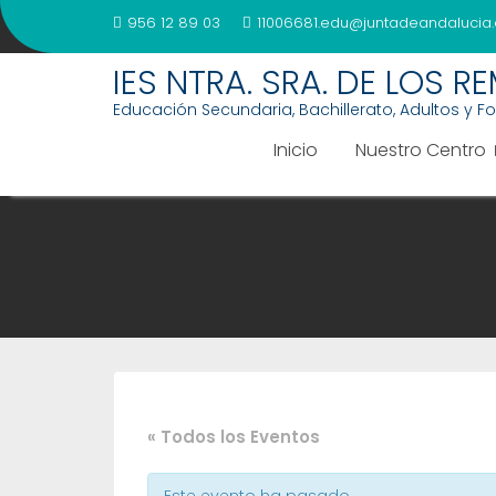
Saltar
956 12 89 03
11006681.edu@juntadeandalucia.
al
contenido
IES NTRA. SRA. DE LOS R
Educación Secundaria, Bachillerato, Adultos y F
Inicio
Nuestro Centro
« Todos los Eventos