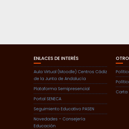
ENLACES DE INTERÉS
OTRO
Aula Virtual (Moodle) Centros Cádiz
Políti
de la Junta de Andalucía
Políti
Plataforma Semipresencial
Carta 
Portal SENECA
Seguimiento Educativo PASEN
Novedades – Consejería
Educación