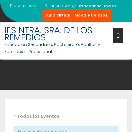
Saltar
956 12 89 03
11006681.edu@juntadeandalucia.es
al
Aula Virtual - Moodle Centros
contenido
IES NTRA. SRA. DE LOS
REMEDIOS
Educación Secundaria, Bachillerato, Adultos y
Formación Profesional
« Todos los Eventos