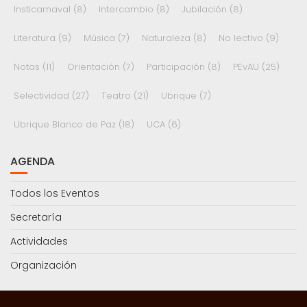
Insticarnaval
(8)
Intercambio
(8)
Jubilación
(8)
Literatura
(9)
Música
(7)
Naturaleza
(8)
No lectivo
(9)
Notas
(11)
Orientación
(7)
Participación
(8)
PEvAU
(25)
Selectividad
(27)
Teatro
(21)
Ubrique
(7)
Ubrique Blanco de Paz
(18)
UCA
(6)
AGENDA
Todos los Eventos
Secretaría
Actividades
Organización