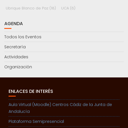
Ubrique Blanco de Paz
(18)
UCA
(6)
AGENDA
Todos los Eventos
Secretaría
Actividades
Organización
ENLACES DE INTERÉS
Aula Virtual (Moodle) Centros Cádiz de la Junta de
Andalucía
Plataforma Semipresencial