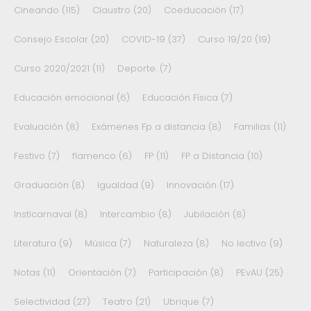
Cineando
(115)
Claustro
(20)
Coeducación
(17)
Consejo Escolar
(20)
COVID-19
(37)
Curso 19/20
(19)
Curso 2020/2021
(11)
Deporte.
(7)
Educación emocional
(6)
Educación Física
(7)
Evaluación
(8)
Exámenes Fp a distancia
(8)
Familias
(11)
Festivo
(7)
flamenco
(6)
FP
(11)
FP a Distancia
(10)
Graduación
(8)
Igualdad
(9)
Innovación
(17)
Insticarnaval
(8)
Intercambio
(8)
Jubilación
(8)
Literatura
(9)
Música
(7)
Naturaleza
(8)
No lectivo
(9)
Notas
(11)
Orientación
(7)
Participación
(8)
PEvAU
(25)
Selectividad
(27)
Teatro
(21)
Ubrique
(7)