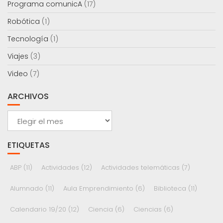
Programa comunicA
(17)
Robótica
(1)
Tecnología
(1)
Viajes
(3)
Video
(7)
ARCHIVOS
Archivos
ETIQUETAS
ABP
(11)
Actividades
(12)
Actividades telemáticas
(7)
Alumnado
(11)
Aula Emprendimiento
(6)
Biblioteca
(11)
Calendario 19/20
(12)
Ciencia
(6)
Ciencias
(6)