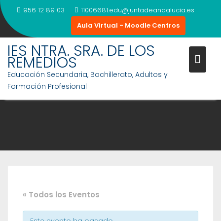
Saltar
956 12 89 03
11006681.edu@juntadeandalucia.es
al
Aula Virtual - Moodle Centros
contenido
IES NTRA. SRA. DE LOS
REMEDIOS
Educación Secundaria, Bachillerato, Adultos y
Formación Profesional
« Todos los Eventos