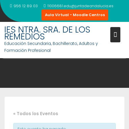
Saltar
956 12 89 03
11006681.edu@juntadeandalucia.es
al
Aula Virtual - Moodle Centros
contenido
IES NTRA. SRA. DE LOS
REMEDIOS
Educación Secundaria, Bachillerato, Adultos y
Formación Profesional
« Todos los Eventos