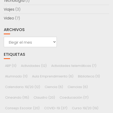
Tecnología
(1)
Viajes
(3)
Video
(7)
ARCHIVOS
Archivos
ETIQUETAS
ABP
(11)
Actividades
(12)
Actividades telemáticas
(7)
Alumnado
(11)
Aula Emprendimiento
(6)
Biblioteca
(11)
Calendario 19/20
(12)
Ciencia
(6)
Ciencias
(6)
Cineando
(115)
Claustro
(20)
Coeducación
(17)
Consejo Escolar
(20)
COVID-19
(37)
Curso 19/20
(19)