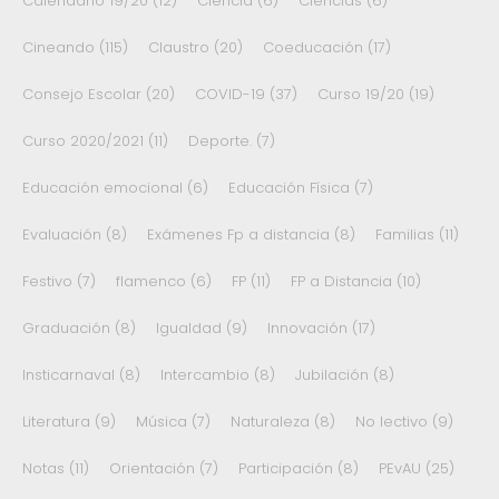
Calendario 19/20
(12)
Ciencia
(6)
Ciencias
(6)
Cineando
(115)
Claustro
(20)
Coeducación
(17)
Consejo Escolar
(20)
COVID-19
(37)
Curso 19/20
(19)
Curso 2020/2021
(11)
Deporte.
(7)
Educación emocional
(6)
Educación Física
(7)
Evaluación
(8)
Exámenes Fp a distancia
(8)
Familias
(11)
Festivo
(7)
flamenco
(6)
FP
(11)
FP a Distancia
(10)
Graduación
(8)
Igualdad
(9)
Innovación
(17)
Insticarnaval
(8)
Intercambio
(8)
Jubilación
(8)
Literatura
(9)
Música
(7)
Naturaleza
(8)
No lectivo
(9)
Notas
(11)
Orientación
(7)
Participación
(8)
PEvAU
(25)