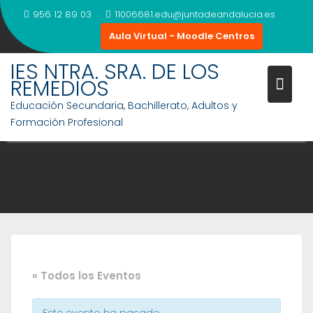
Saltar
956 12 89 03
11006681.edu@juntadeandalucia.es
al
Aula Virtual - Moodle Centros
contenido
IES NTRA. SRA. DE LOS
REMEDIOS
Educación Secundaria, Bachillerato, Adultos y
Formación Profesional
« Todos los Eventos