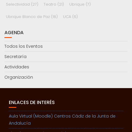
Selectividad
(27)
Teatro
(21)
Ubrique
(7)
Ubrique Blanco de Paz
(18)
UCA
(6)
AGENDA
Todos los Eventos
Secretaría
Actividades
Organización
ENLACES DE INTERÉS
Aula Virtual (Moodle) Centros Cádiz de la Junta de
Andalucía