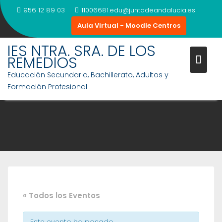
Saltar
956 12 89 03
11006681.edu@juntadeandalucia.es
al
Aula Virtual - Moodle Centros
contenido
IES NTRA. SRA. DE LOS
REMEDIOS
Educación Secundaria, Bachillerato, Adultos y
Formación Profesional
« Todos los Eventos