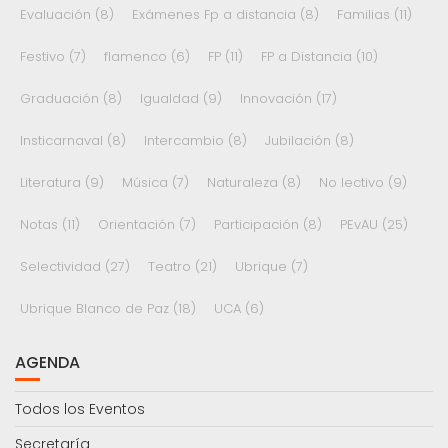
Evaluación
(8)
Exámenes Fp a distancia
(8)
Familias
(11)
Festivo
(7)
flamenco
(6)
FP
(11)
FP a Distancia
(10)
Graduación
(8)
Igualdad
(9)
Innovación
(17)
Insticarnaval
(8)
Intercambio
(8)
Jubilación
(8)
Literatura
(9)
Música
(7)
Naturaleza
(8)
No lectivo
(9)
Notas
(11)
Orientación
(7)
Participación
(8)
PEvAU
(25)
Selectividad
(27)
Teatro
(21)
Ubrique
(7)
Ubrique Blanco de Paz
(18)
UCA
(6)
AGENDA
Todos los Eventos
Secretaría