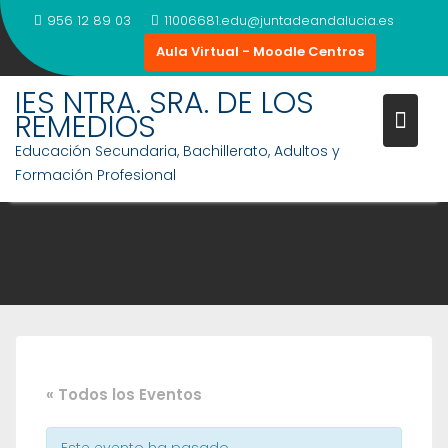
Saltar
956 12 89 03
11006681.edu@juntadeandalucia.es
al
Aula Virtual - Moodle Centros
contenido
IES NTRA. SRA. DE LOS
REMEDIOS
Educación Secundaria, Bachillerato, Adultos y
Formación Profesional
« Todos los Eventos