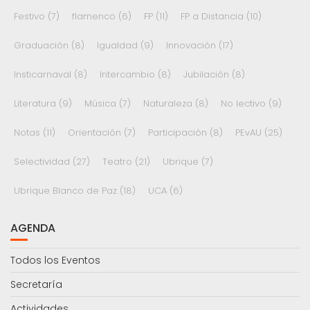
Festivo
(7)
flamenco
(6)
FP
(11)
FP a Distancia
(10)
Graduación
(8)
Igualdad
(9)
Innovación
(17)
Insticarnaval
(8)
Intercambio
(8)
Jubilación
(8)
Literatura
(9)
Música
(7)
Naturaleza
(8)
No lectivo
(9)
Notas
(11)
Orientación
(7)
Participación
(8)
PEvAU
(25)
Selectividad
(27)
Teatro
(21)
Ubrique
(7)
Ubrique Blanco de Paz
(18)
UCA
(6)
AGENDA
Todos los Eventos
Secretaría
Actividades