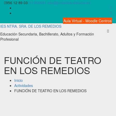
Saltar
956 12 89 03
11006681.edu@juntadeandalucia.es
al
contenido
Aula Virtual - Moodle Centros
IES NTRA. SRA. DE LOS REMEDIOS
Educación Secundaria, Bachillerato, Adultos y Formación
Profesional
FUNCIÓN DE TEATRO
EN LOS REMEDIOS
Inicio
Actividades
FUNCIÓN DE TEATRO EN LOS REMEDIOS