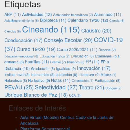
Etiquetas
Actividades
(12)
ABP
(11)
Alumnado
(11)
Actividades telemáticas
(7)
Calendario 19/20
(12)
Biblioteca
(11)
Aula Emprendimiento
(6)
Ciencia
(6)
Cineando
(115)
Claustro
(20)
Ciencias
(6)
COVID-19
Consejo Escolar
(20)
Coeducación
(17)
(37)
Curso 19/20
(19)
Curso 2020/2021
(11)
Deporte.
(7)
Evaluación
(8)
Exámenes Fp a
Educación Física
(7)
Educación emocional
(6)
Familias
(11)
FP
(11)
FP a
distancia
(8)
Festivo
(7)
flamenco
(6)
Innovación
(17)
Distancia
(10)
Igualdad
(9)
Graduación
(8)
Literatura
(9)
Insticarnaval
(8)
Intercambio
(8)
Jubilación
(8)
Música
(7)
Notas
(11)
No lectivo
(9)
Naturaleza
(8)
Participación
(8)
Orientación
(7)
Selectividad
(27)
PEvAU
(25)
Teatro
(21)
Ubrique
(7)
Ubrique Blanco de Paz
(18)
UCA
(6)
Enlaces de Interés
Aula Virtual (Moodle) Centros Cádiz de la Junta de
Andalucía
Plataforma Semipresencial