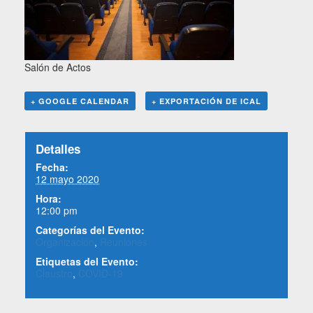
Salón de Actos
+ GOOGLE CALENDAR
+ EXPORTACIÓN DE ICAL
Detalles
Fecha:
12 mayo 2020
Hora:
12:00 pm
Categorías del Evento:
Organización
,
Reuniones
Etiquetas del Evento:
Claustro
,
COVID-19