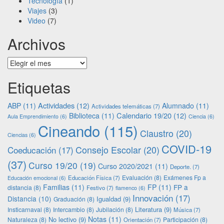
Tecnología
(1)
Viajes
(3)
Video
(7)
Archivos
Archivos
Etiquetas
Actividades
(12)
ABP
(11)
Alumnado
(11)
Actividades telemáticas
(7)
Calendario 19/20
(12)
Biblioteca
(11)
Aula Emprendimiento
(6)
Ciencia
(6)
Cineando
(115)
Claustro
(20)
Ciencias
(6)
COVID-19
Consejo Escolar
(20)
Coeducación
(17)
(37)
Curso 19/20
(19)
Curso 2020/2021
(11)
Deporte.
(7)
Evaluación
(8)
Exámenes Fp a
Educación Física
(7)
Educación emocional
(6)
Familias
(11)
FP
(11)
FP a
distancia
(8)
Festivo
(7)
flamenco
(6)
Innovación
(17)
Distancia
(10)
Igualdad
(9)
Graduación
(8)
Literatura
(9)
Insticarnaval
(8)
Intercambio
(8)
Jubilación
(8)
Música
(7)
Notas
(11)
No lectivo
(9)
Naturaleza
(8)
Participación
(8)
Orientación
(7)