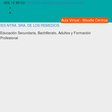
Saltar
956 12 89 03
11006681.edu@juntadeandalucia.es
al
contenido
Aula Virtual - Moodle Centros
IES NTRA. SRA. DE LOS REMEDIOS
Educación Secundaria, Bachillerato, Adultos y Formación
Profesional