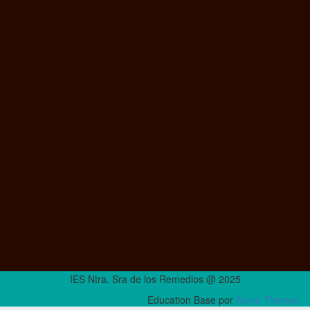
IES Ntra. Sra de los Remedios @ 2025
Education Base por
Acme Themes