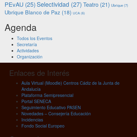
Selectividad
(27)
PEvAU
(25)
Teatro
(21)
Ubrique
(7)
Ubrique Blanco de Paz
(18)
UCA
(6)
Agenda
Todos los Eventos
Secretaría
Actividades
Organización
Enlaces de Interés
Aula Virtual (Moodle) Centros Cádiz de la Junta de
Andalucía
Plataforma Semipresencial
Portal SENECA
Seguimiento Educativo PASEN
Novedades – Consejería Educación
Incidencias
Fondo Social Europeo