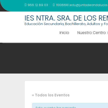
Saltar
956 12 89 03
11006681.edu@juntadeandalucia.
al
contenido
IES NTRA. SRA. DE LOS R
Educación Secundaria, Bachillerato, Adultos y F
Inicio
Nuestro Centro
« Todos los Eventos