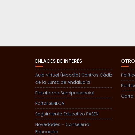
ENLACES DE INTERÉS
OTRO
Aula Virtual (Moodle) Centros Cádiz
Políti
de la Junta de Andalucía
Políti
Plataforma Semipresencial
Carta 
Portal SENECA
Seguimiento Educativo PASEN
Novedades – Consejería
Educación