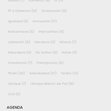
Festivo
(7)
flamenco
(6)
FP
(11)
FP a Distancia
(10)
Graduación
(8)
Igualdad
(9)
Innovación
(17)
Insticarnaval
(8)
Intercambio
(8)
Jubilación
(8)
Literatura
(9)
Música
(7)
Naturaleza
(8)
No lectivo
(9)
Notas
(11)
Orientación
(7)
Participación
(8)
PEvAU
(25)
Selectividad
(27)
Teatro
(21)
Ubrique
(7)
Ubrique Blanco de Paz
(18)
UCA
(6)
AGENDA