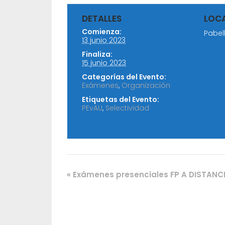
DETALLES
LOC
Comienza:
Pabel
13 junio 2023
Finaliza:
15 junio 2023
Categorías del Evento:
Exámenes
,
Organización
Etiquetas del Evento:
PEvAU
,
Selectividad
«
Exámenes presenciales FP A DISTANC