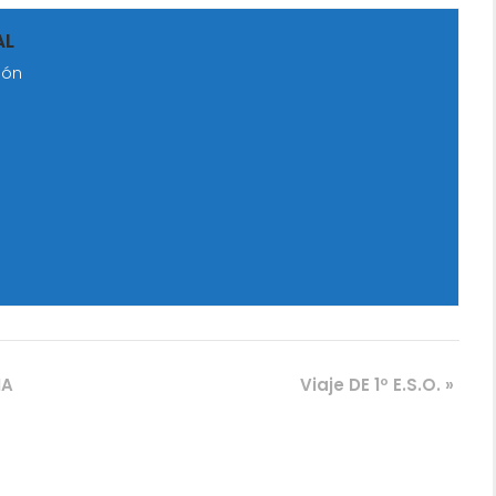
AL
lón
IA
Viaje DE 1º E.S.O.
»