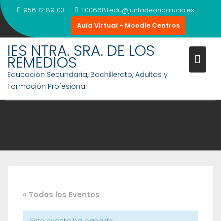
Saltar
956 12 89 03
11006681.edu@juntadeandalucia.es
al
Aula Virtual - Moodle Centros
contenido
IES NTRA. SRA. DE LOS
REMEDIOS
Educación Secundaria, Bachillerato, Adultos y
Formación Profesional
« Todos los Eventos