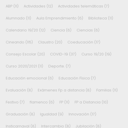
ABP
(11)
Actividades
(12)
Actividades telemáticas
(7)
Alumnado
(11)
Aula Emprendimiento
(6)
Biblioteca
(11)
Calendario 19/20
(12)
Ciencia
(6)
Ciencias
(6)
Cineando
(115)
Claustro
(20)
Coeducación
(17)
Consejo Escolar
(20)
COVID-19
(37)
Curso 19/20
(19)
Curso 2020/2021
(11)
Deporte.
(7)
Educación emocional
(6)
Educación Física
(7)
Evaluación
(8)
Exámenes Fp a distancia
(8)
Familias
(11)
Festivo
(7)
flamenco
(6)
FP
(11)
FP a Distancia
(10)
Graduación
(8)
Igualdad
(9)
Innovación
(17)
Insticarnaval
(8)
Intercambio
(8)
Jubilación
(8)