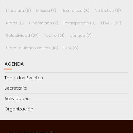
Literatura
(9)
Música
(7)
Naturaleza
(8)
No lectivo
(9)
Notas
(11)
Orientación
(7)
Participación
(8)
PEvAU
(25)
Selectividad
(27)
Teatro
(21)
Ubrique
(7)
Ubrique Blanco de Paz
(18)
UCA
(6)
AGENDA
Todos los Eventos
Secretaría
Actividades
Organización