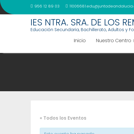
Saltar
956 12 89 03
11006681.edu@juntadeandalucia.
al
contenido
IES NTRA. SRA. DE LOS R
Educación Secundaria, Bachillerato, Adultos y F
Inicio
Nuestro Centro
« Todos los Eventos