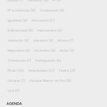
Festivo
(7)
flamenco
(6)
FP
(11)
FP a Distancia
(10)
Graduación
(8)
Igualdad
(9)
Innovación
(17)
Insticarnaval
(8)
Intercambio
(8)
Jubilación
(8)
Literatura
(9)
Música
(7)
Naturaleza
(8)
No lectivo
(9)
Notas
(11)
Orientación
(7)
Participación
(8)
PEvAU
(25)
Selectividad
(27)
Teatro
(21)
Ubrique
(7)
Ubrique Blanco de Paz
(18)
UCA
(6)
AGENDA