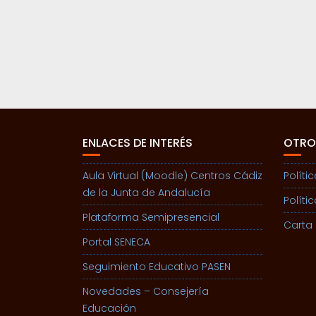
ENLACES DE INTERÉS
OTRO
Aula Virtual (Moodle) Centros Cádiz
Políti
de la Junta de Andalucía
Políti
Plataforma Semipresencial
Carta 
Portal SENECA
Seguimiento Educativo PASEN
Novedades – Consejería
Educación