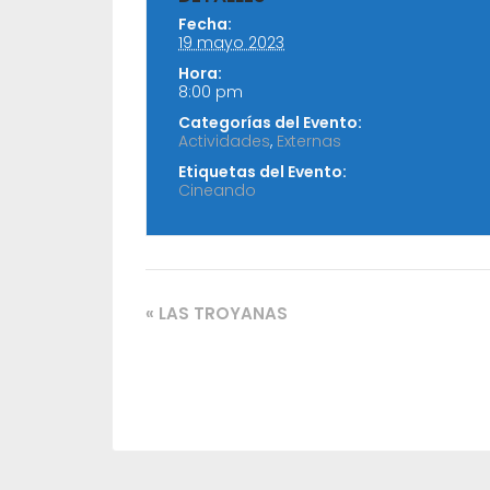
Fecha:
19 mayo 2023
Hora:
8:00 pm
Categorías del Evento:
Actividades
,
Externas
Etiquetas del Evento:
Cineando
«
LAS TROYANAS