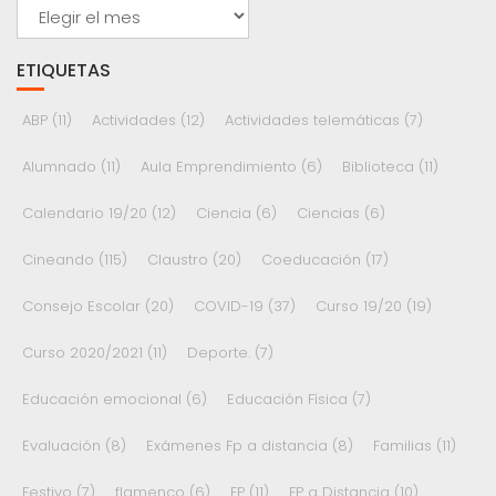
Archivos
ETIQUETAS
ABP
(11)
Actividades
(12)
Actividades telemáticas
(7)
Alumnado
(11)
Aula Emprendimiento
(6)
Biblioteca
(11)
Calendario 19/20
(12)
Ciencia
(6)
Ciencias
(6)
Cineando
(115)
Claustro
(20)
Coeducación
(17)
Consejo Escolar
(20)
COVID-19
(37)
Curso 19/20
(19)
Curso 2020/2021
(11)
Deporte.
(7)
Educación emocional
(6)
Educación Física
(7)
Evaluación
(8)
Exámenes Fp a distancia
(8)
Familias
(11)
Festivo
(7)
flamenco
(6)
FP
(11)
FP a Distancia
(10)