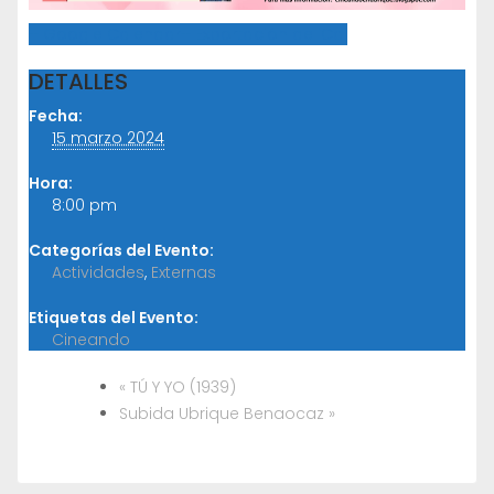
+ Google Calendar
+ Exportación de iCal
DETALLES
Fecha:
15 marzo 2024
Hora:
8:00 pm
Categorías del Evento:
Actividades
,
Externas
Etiquetas del Evento:
Cineando
«
TÚ Y YO (1939)
Subida Ubrique Benaocaz
»