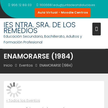
Saltar
956 12 89 03
11006681.edu@juntadeandalucia.es
al
Aula Virtual - Moodle Centros
contenido
IES NTRA. SRA. DE LOS
REMEDIOS
Educación Secundaria, Bachillerato, Adultos y
Formación Profesional
ENAMORARSE (1984)
Inicio
Eventos
ENAMORARSE (1984)
« Todos los Eventos