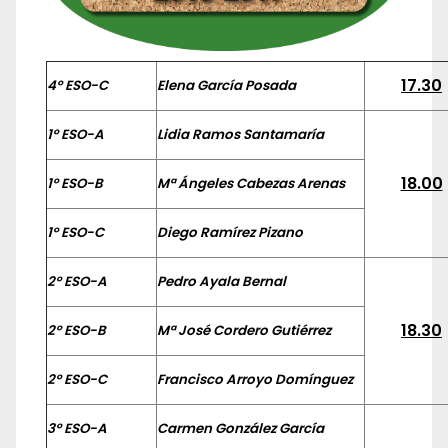
17.30
4º ESO-C
Elena García Posada
1º ESO-A
Lidia Ramos Santamaría
18.00
1º ESO-B
Mª Ángeles Cabezas Arenas
1º ESO-C
Diego Ramírez Pizano
2º ESO-A
Pedro Ayala Bernal
18.30
2º ESO-B
Mª José Cordero Gutiérrez
2º ESO-C
Francisco Arroyo Domínguez
3º ESO-A
Carmen González García