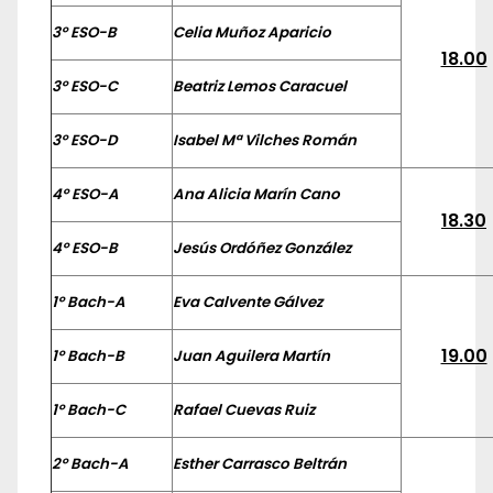
3º ESO-B
Celia Muñoz Aparicio
18.00
3º ESO-C
Beatriz Lemos Caracuel
3º ESO-D
Isabel Mª Vilches Román
4º ESO-A
Ana Alicia Marín Cano
18.30
4º ESO-B
Jesús Ordóñez González
1º Bach-A
Eva Calvente Gálvez
19.00
1º Bach-B
Juan Aguilera Martín
1º Bach-C
Rafael Cuevas Ruiz
2º Bach-A
Esther Carrasco Beltrán