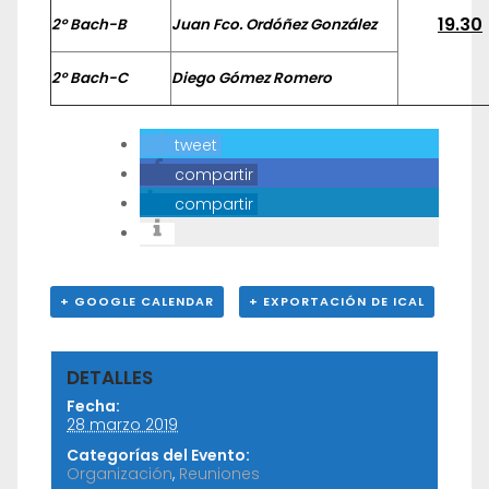
19.30
2º Bach-B
Juan Fco. Ordóñez González
2º Bach-C
Diego Gómez Romero
tweet
compartir
compartir
+ GOOGLE CALENDAR
+ EXPORTACIÓN DE ICAL
DETALLES
Fecha:
28 marzo 2019
Categorías del Evento:
Organización
,
Reuniones