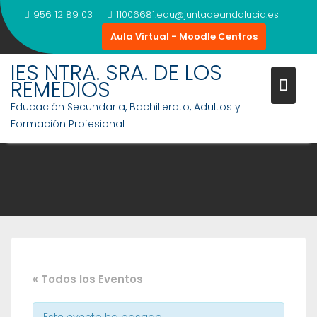
Saltar
956 12 89 03
11006681.edu@juntadeandalucia.es
al
Aula Virtual - Moodle Centros
contenido
IES NTRA. SRA. DE LOS
REMEDIOS
Educación Secundaria, Bachillerato, Adultos y
Formación Profesional
« Todos los Eventos