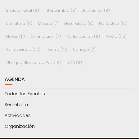
Insticarnaval
(8)
Intercambio
(8)
Jubilación
(8)
Literatura
(9)
Música
(7)
Naturaleza
(8)
No lectivo
(9)
Notas
(11)
Orientación
(7)
Participación
(8)
PEvAU
(25)
Selectividad
(27)
Teatro
(21)
Ubrique
(7)
Ubrique Blanco de Paz
(18)
UCA
(6)
AGENDA
Todos los Eventos
Secretaría
Actividades
Organización