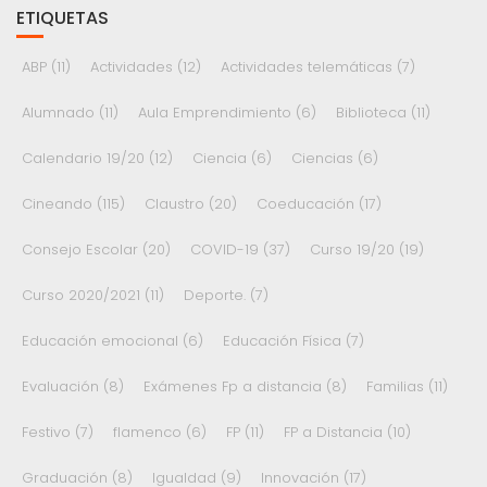
ETIQUETAS
ABP
(11)
Actividades
(12)
Actividades telemáticas
(7)
Alumnado
(11)
Aula Emprendimiento
(6)
Biblioteca
(11)
Calendario 19/20
(12)
Ciencia
(6)
Ciencias
(6)
Cineando
(115)
Claustro
(20)
Coeducación
(17)
Consejo Escolar
(20)
COVID-19
(37)
Curso 19/20
(19)
Curso 2020/2021
(11)
Deporte.
(7)
Educación emocional
(6)
Educación Física
(7)
Evaluación
(8)
Exámenes Fp a distancia
(8)
Familias
(11)
Festivo
(7)
flamenco
(6)
FP
(11)
FP a Distancia
(10)
Graduación
(8)
Igualdad
(9)
Innovación
(17)