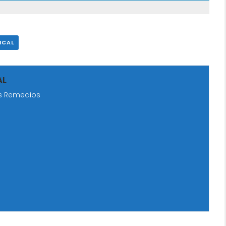
ICAL
AL
os Remedios