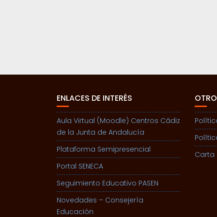
ENLACES DE INTERÉS
OTRO
Aula Virtual (Moodle) Centros Cádiz
Políti
de la Junta de Andalucía
Políti
Plataforma Semipresencial
Carta 
Portal SENECA
Seguimiento Educativo PASEN
Novedades – Consejería
Educación