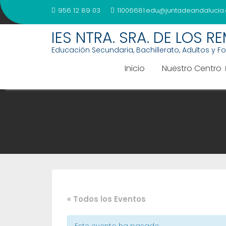
Saltar
956 12 89 03
11006681.edu@juntadeandalucia.
al
contenido
IES NTRA. SRA. DE LOS R
Educación Secundaria, Bachillerato, Adultos y F
Inicio
Nuestro Centro
« Todos los Eventos