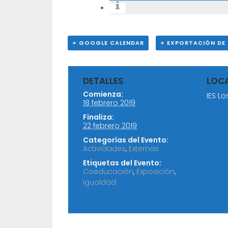
+ GOOGLE CALENDAR
+ EXPORTACIÓN DE 
DETALLES
LOC
Comienza:
IES L
18 febrero 2019
Finaliza:
22 febrero 2019
Categorías del Evento:
Actividades
,
Externas
Etiquetas del Evento:
Coeducación
,
Exposición
,
Igualdad