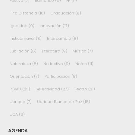
Festivo
(7)
flamenco
(6)
FP
(11)
FP a Distancia
(10)
Graduación
(8)
Igualdad
(9)
Innovación
(17)
Insticarnaval
(8)
Intercambio
(8)
Jubilación
(8)
Literatura
(9)
Música
(7)
Naturaleza
(8)
No lectivo
(9)
Notas
(11)
Orientación
(7)
Participación
(8)
PEvAU
(25)
Selectividad
(27)
Teatro
(21)
Ubrique
(7)
Ubrique Blanco de Paz
(18)
UCA
(6)
AGENDA