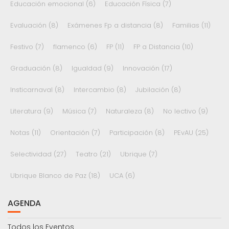
Educación emocional
(6)
Educación Física
(7)
Evaluación
(8)
Exámenes Fp a distancia
(8)
Familias
(11)
Festivo
(7)
flamenco
(6)
FP
(11)
FP a Distancia
(10)
Graduación
(8)
Igualdad
(9)
Innovación
(17)
Insticarnaval
(8)
Intercambio
(8)
Jubilación
(8)
Literatura
(9)
Música
(7)
Naturaleza
(8)
No lectivo
(9)
Notas
(11)
Orientación
(7)
Participación
(8)
PEvAU
(25)
Selectividad
(27)
Teatro
(21)
Ubrique
(7)
Ubrique Blanco de Paz
(18)
UCA
(6)
AGENDA
Todos los Eventos