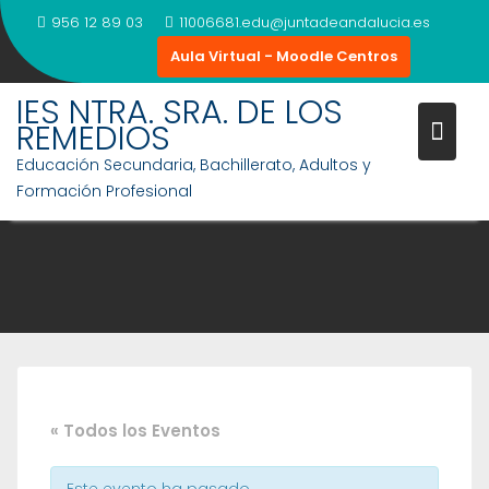
Saltar
956 12 89 03
11006681.edu@juntadeandalucia.es
al
Aula Virtual - Moodle Centros
contenido
IES NTRA. SRA. DE LOS
REMEDIOS
Educación Secundaria, Bachillerato, Adultos y
Formación Profesional
« Todos los Eventos