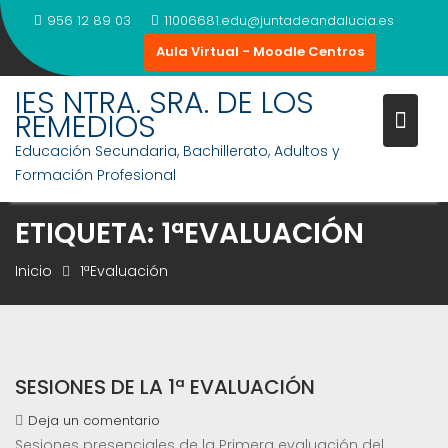
Saltar
956 12 89 03
11006681.edu@juntadeandalucia.es
al
Aula Virtual - Moodle Centros
contenido
IES NTRA. SRA. DE LOS
REMEDIOS
Educación Secundaria, Bachillerato, Adultos y
Formación Profesional
ETIQUETA:
1ªEVALUACIÓN
Inicio
1ªEvaluación
SESIONES DE LA 1ª EVALUACIÓN
Deja un comentario
Sesiones presenciales de la Primera evaluación del