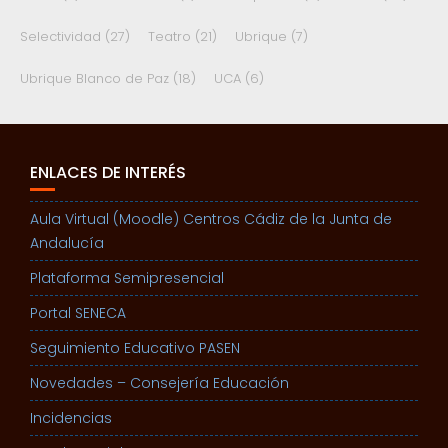
Selectividad
(27)
Teatro
(21)
Ubrique
(7)
Ubrique Blanco de Paz
(18)
UCA
(6)
ENLACES DE INTERÉS
Aula Virtual (Moodle) Centros Cádiz de la Junta de
Andalucía
Plataforma Semipresencial
Portal SENECA
Seguimiento Educativo PASEN
Novedades – Consejería Educación
Incidencias