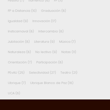
Festivo
(7)
flamenco
(6)
FP
(11)
FP a Distancia
(10)
Graduación
(8)
Igualdad
(9)
Innovación
(17)
Insticarnaval
(8)
Intercambio
(8)
Jubilación
(8)
Literatura
(9)
Música
(7)
Naturaleza
(8)
No lectivo
(9)
Notas
(11)
Orientación
(7)
Participación
(8)
PEvAU
(25)
Selectividad
(27)
Teatro
(21)
Ubrique
(7)
Ubrique Blanco de Paz
(18)
UCA
(6)