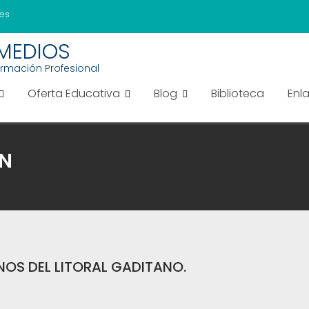
es
EMEDIOS
ormación Profesional
Oferta Educativa
Blog
Biblioteca
Enl
ÓN
OS DEL LITORAL GADITANO.