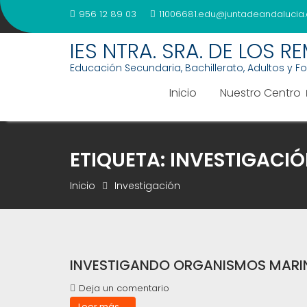
Saltar
956 12 89 03
11006681.edu@juntadeandalucia.
al
contenido
IES NTRA. SRA. DE LOS R
Educación Secundaria, Bachillerato, Adultos y F
Inicio
Nuestro Centro
ETIQUETA:
INVESTIGACI
Inicio
Investigación
INVESTIGANDO ORGANISMOS MARIN
Deja un comentario
Leer más ...