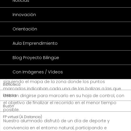
Noticias
IES Los Remedios-UBRIQUE
Actividades
La semana pasada finalizaba el segundo trimestre con
Innovación
una salida muy especial al medio natural. Se llevó a cabo
una actividad de orientación deportiva en la zona de El
Orientación
Trasvase organizada por el
Departamento de Educación
Física
, con la colaboración de profesores de otros
Aula Emprendimiento
departamentos.
Blog Proyecto Bilingüe
Las jornadas tuvieron lugar tras una ruta de senderismo
desde el centro hasta el punto de salida. Una vez allí, los
Con Imágenes / Vídeos
alumnos/as, divididos en grupos, realizaron su recorrido
siguiendo el mapa de la zona donde los puntos
Biblioteca
marcados indicaban cada una de las balizas a las que
debían dirigirse para marcarlo en su hoja de control, con
Enlaces
el objetivo de finalizar el recorrido en el menor tiempo
Buzón
posible.
FP virtual (A Distancia)
Nuestro alumnado disfrutó de un día de deporte y
convivencia en el entorno natural, participando e