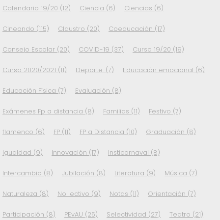
Calendario 19/20
(12)
Ciencia
(6)
Ciencias
(6)
Cineando
(115)
Claustro
(20)
Coeducación
(17)
Consejo Escolar
(20)
COVID-19
(37)
Curso 19/20
(19)
Curso 2020/2021
(11)
Deporte.
(7)
Educación emocional
(6)
Educación Física
(7)
Evaluación
(8)
Exámenes Fp a distancia
(8)
Familias
(11)
Festivo
(7)
flamenco
(6)
FP
(11)
FP a Distancia
(10)
Graduación
(8)
Igualdad
(9)
Innovación
(17)
Insticarnaval
(8)
Intercambio
(8)
Jubilación
(8)
Literatura
(9)
Música
(7)
Naturaleza
(8)
No lectivo
(9)
Notas
(11)
Orientación
(7)
Participación
(8)
PEvAU
(25)
Selectividad
(27)
Teatro
(21)