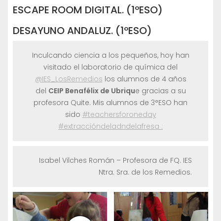
ESCAPE ROOM DIGITAL. (1ºESO)
DESAYUNO ANDALUZ. (1ºESO)
Inculcando ciencia a los pequeños, hoy han
visitado el laboratorio de química del
@IES_LosRemedios
los alumnos de 4 años
del
CEIP Benafélix de Ubriqu
e gracias a su
profesora Quite. Mis alumnos de 3°ESO han
sido
#teachersforoneday
#extraccióndeladndelafresa :
Isabel Vilches Román – Profesora de FQ. IES
Ntra. Sra. de los Remedios.