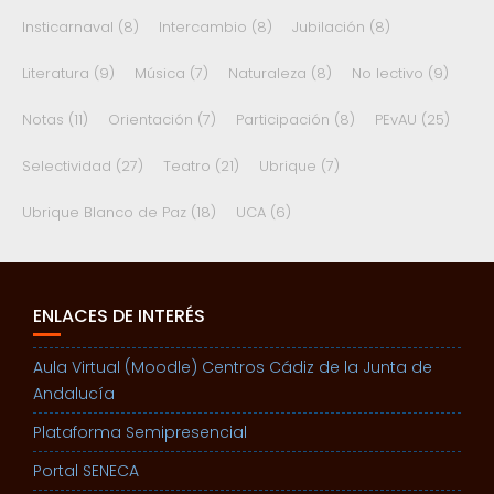
Insticarnaval
(8)
Intercambio
(8)
Jubilación
(8)
Literatura
(9)
Música
(7)
Naturaleza
(8)
No lectivo
(9)
Notas
(11)
Orientación
(7)
Participación
(8)
PEvAU
(25)
Selectividad
(27)
Teatro
(21)
Ubrique
(7)
Ubrique Blanco de Paz
(18)
UCA
(6)
ENLACES DE INTERÉS
Aula Virtual (Moodle) Centros Cádiz de la Junta de
Andalucía
Plataforma Semipresencial
Portal SENECA