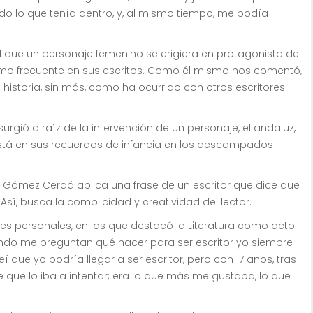
odo lo que tenía dentro, y, al mismo tiempo, me podía
l que un personaje femenino se erigiera en protagonista de
mo frecuente en sus escritos. Como él mismo nos comentó,
 historia, sin más, como ha ocurrido con otros escritores
rgió a raíz de la intervención de un personaje, el andaluz,
stá en sus recuerdos de infancia en los descampados
que Gómez Cerdá aplica una frase de un escritor que dice que
sí, busca la complicidad y creatividad del lector.
nes personales, en las que destacó la Literatura como acto
ando me preguntan qué hacer para ser escritor yo siempre
í que yo podría llegar a ser escritor, pero con 17 años, tras
e que lo iba a intentar; era lo que más me gustaba, lo que