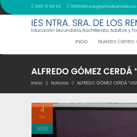
Saltar
956 12 89 03
11006681.edu@juntadeandalucia.
al
contenido
IES NTRA. SRA. DE LOS R
Educación Secundaria, Bachillerato, Adultos y F
Inicio
Nuestro Centro
ALFREDO GÓMEZ CERDÁ “
Inicio
Noticias
ALFREDO GÓMEZ CERDÁ “VIS
4
Dic
2020