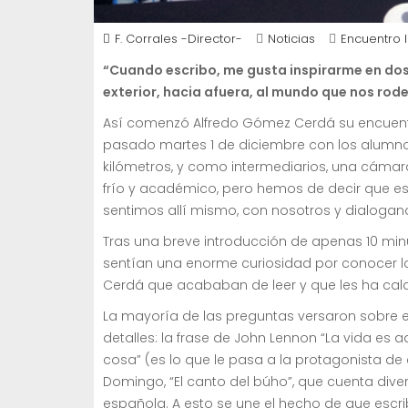
F. Corrales -Director-
Noticias
Encuentro l
“Cuando escribo, me gusta inspirarme en dos 
exterior, hacia afuera, al mundo que nos rode
Así comenzó Alfredo Gómez Cerdá su encuentro
pasado martes 1 de diciembre con los alumno
kilómetros, y como intermediarios, una cámara
frío y académico, pero hemos de decir que est
sentimos allí mismo, con nosotros y dialogan
Tras una breve introducción de apenas 10 minu
sentían una enorme curiosidad por conocer lo
Cerdá que acababan de leer y que les ha ca
La mayoría de las preguntas versaron sobre est
detalles: la frase de John Lennon “La vida es 
cosa” (es lo que le pasa a la protagonista de e
Domingo, “El canto del búho”, que cuenta dive
española. A esto se une el hecho de que escri