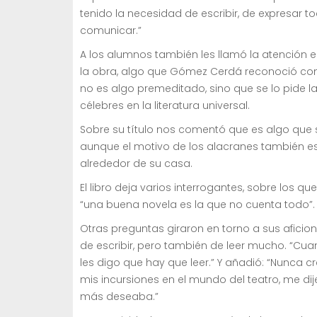
tenido la necesidad de escribir, de expresar t
comunicar.”
A los alumnos también les llamó la atención e
la obra, algo que Gómez Cerdá reconoció co
no es algo premeditado, sino que se lo pide la
célebres en la literatura universal.
Sobre su título nos comentó que es algo que su
aunque el motivo de los alacranes también e
alrededor de su casa.
El libro deja varios interrogantes, sobre los 
“una buena novela es la que no cuenta todo”. A
Otras preguntas giraron en torno a sus aficio
de escribir, pero también de leer mucho. “Cu
les digo que hay que leer.” Y añadió: “Nunca cre
mis incursiones en el mundo del teatro, me dij
más deseaba.”