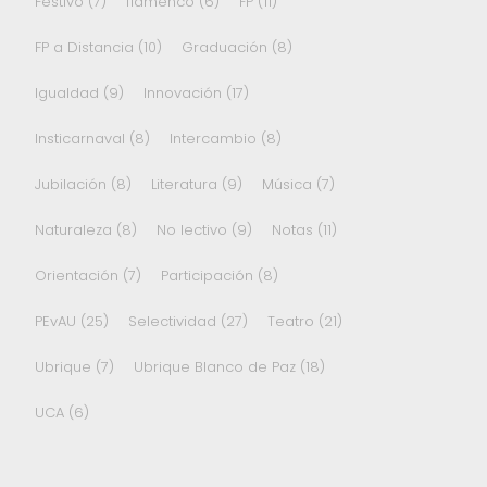
Festivo
(7)
flamenco
(6)
FP
(11)
FP a Distancia
(10)
Graduación
(8)
Igualdad
(9)
Innovación
(17)
Insticarnaval
(8)
Intercambio
(8)
Jubilación
(8)
Literatura
(9)
Música
(7)
Naturaleza
(8)
No lectivo
(9)
Notas
(11)
Orientación
(7)
Participación
(8)
PEvAU
(25)
Selectividad
(27)
Teatro
(21)
Ubrique
(7)
Ubrique Blanco de Paz
(18)
UCA
(6)