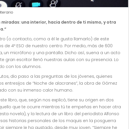
iterario
miradas: una interior, hacia dentro de ti mismo, y otra
a.”
 (o contacto, como a él le gusta llamarlo) de este
s de 4º ESO de nuestro centro. Por medio, más de 600
, un micrófono y una pantalla. Dicho así, suena a un acto
e gran escritor llenó nuestras aulas con su presencia. Lo
do con los alumnos.
tos, dio paso a las preguntas de los jóvenes, quienes
s entresijos de “Noche de alacranes”, la obra de Gómez
lado con su inmenso calor humano.
e libro, que, según nos explicó, tiene su origen en dos
aquello que te ocurre mientras tú te empeñas en hacer otra
sta novela), y la lectura de un libro del periodista Alfonso
rsas historias personales de los maquis en la posguerra
bir siempre le ha gustado, desde muy joven. “Siempre he