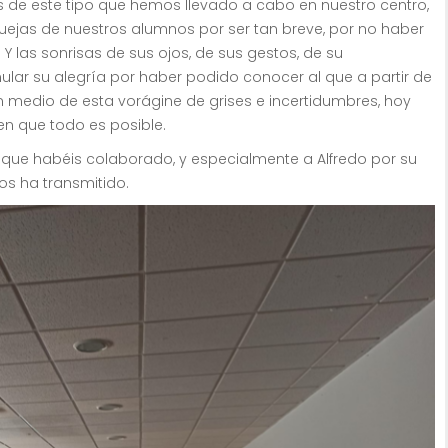
 de este tipo que hemos llevado a cabo en nuestro centro,
, quejas de nuestros alumnos por ser tan breve, por no haber
Y las sonrisas de sus ojos, de sus gestos, de su
ular su alegría por haber podido conocer al que a partir de
En medio de esta vorágine de grises e incertidumbres, hoy
n que todo es posible.
ue habéis colaborado, y especialmente a Alfredo por su
os ha transmitido.