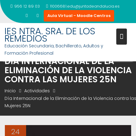
956 12 89 03
11006681.edu@juntadeandalucia.es
Aula Virtual - Moodle Centros
Saltar
IES NTRA. SRA. DE LOS
al
REMEDIOS
contenido
Educación Secundaria, Bachillerato, Adultos y
Formación Profesional
DÍA INTERNACIONAL DE LA
ELIMINACIÓN DE LA VIOLENCIA
CONTRA LAS MUJERES 25N
Inicio
Actividades
Día Internacional de la Eliminación de la Violencia contra la
Mujeres 25N
24