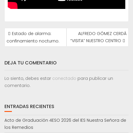
NAVEGACIÓN
Estado de alarma:
ALFREDO GÓMEZ CERDÁ
DE
“VISITA” NUESTRO CENTRO
confinamiento nocturno.
ENTRADAS
DEJA TU COMENTARIO
Lo siento, debes estar
conectado
para publicar un
comentario.
ENTRADAS RECIENTES
Acto de Graduación 4ESO 2026 del IES Nuestra Señora de
los Remedios