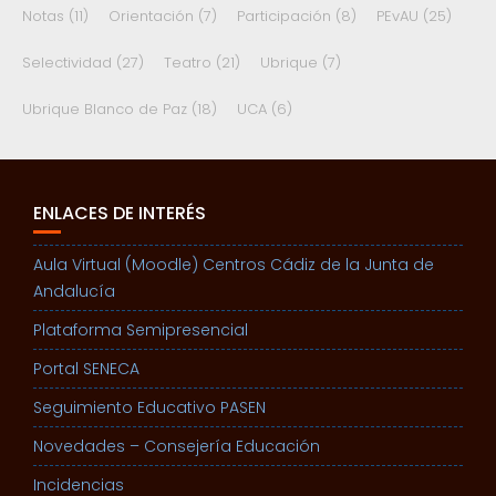
Notas
(11)
Orientación
(7)
Participación
(8)
PEvAU
(25)
Selectividad
(27)
Teatro
(21)
Ubrique
(7)
Ubrique Blanco de Paz
(18)
UCA
(6)
ENLACES DE INTERÉS
Aula Virtual (Moodle) Centros Cádiz de la Junta de
Andalucía
Plataforma Semipresencial
Portal SENECA
Seguimiento Educativo PASEN
Novedades – Consejería Educación
Incidencias