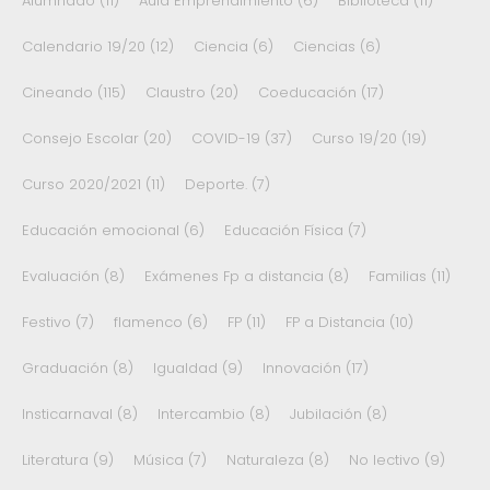
Alumnado
(11)
Aula Emprendimiento
(6)
Biblioteca
(11)
Calendario 19/20
(12)
Ciencia
(6)
Ciencias
(6)
Cineando
(115)
Claustro
(20)
Coeducación
(17)
Consejo Escolar
(20)
COVID-19
(37)
Curso 19/20
(19)
Curso 2020/2021
(11)
Deporte.
(7)
Educación emocional
(6)
Educación Física
(7)
Evaluación
(8)
Exámenes Fp a distancia
(8)
Familias
(11)
Festivo
(7)
flamenco
(6)
FP
(11)
FP a Distancia
(10)
Graduación
(8)
Igualdad
(9)
Innovación
(17)
Insticarnaval
(8)
Intercambio
(8)
Jubilación
(8)
Literatura
(9)
Música
(7)
Naturaleza
(8)
No lectivo
(9)