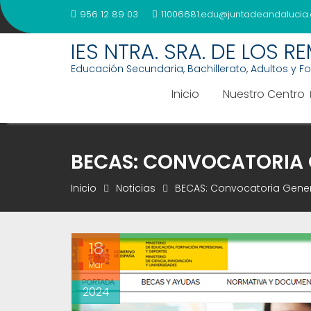
Saltar
956 12 89 03
11006681.edu@juntadeandalucia.
al
contenido
IES NTRA. SRA. DE LOS R
Educación Secundaria, Bachillerato, Adultos y F
Inicio
Nuestro Centro
BECAS: CONVOCATORIA 
Inicio
Noticias
BECAS: Convocatoria Gene
18
Mar
2024