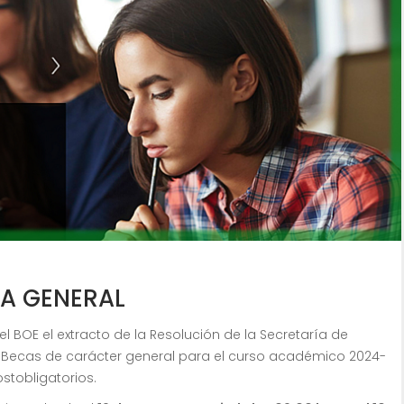
A GENERAL
el BOE el extracto de la Resolución de la Secretaría de
 Becas de carácter general para el curso académico 2024-
stobligatorios.