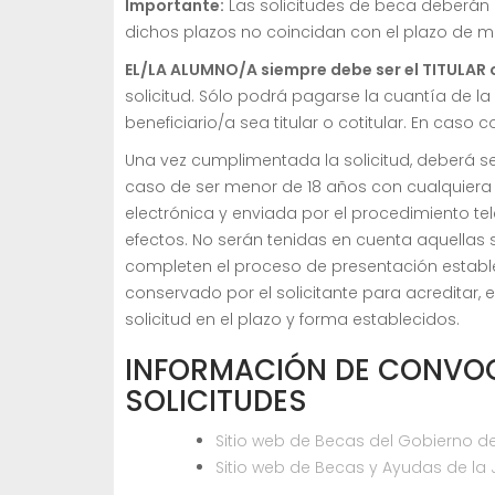
Importante:
Las solicitudes de beca deberán 
dichos plazos no coincidan con el plazo de m
EL/LA ALUMNO/A siempre debe ser el TITULAR
solicitud. Sólo podrá pagarse la cuantía de l
beneficiario/a sea titular o cotitular. En caso 
Una vez cumplimentada la solicitud, deberá ser
caso de ser menor de 18 años con cualquiera 
electrónica y enviada por el procedimiento t
efectos. No serán tenidas en cuenta aquellas
completen el proceso de presentación estable
conservado por el solicitante para acreditar, 
solicitud en el plazo y forma establecidos.
INFORMACIÓN DE CONVOC
SOLICITUDES
Sitio web de Becas del Gobierno d
Sitio web de Becas y Ayudas de la