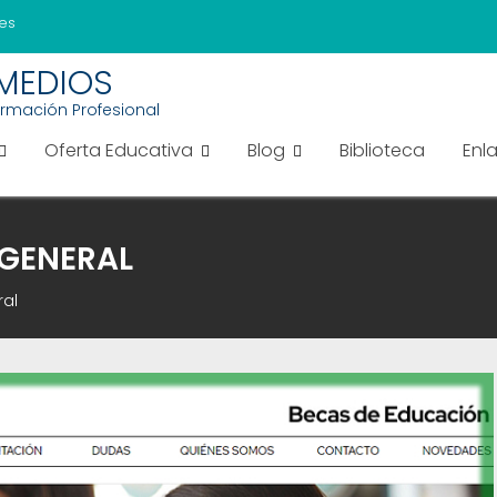
es
EMEDIOS
ormación Profesional
Oferta Educativa
Blog
Biblioteca
Enl
GENERAL
ral