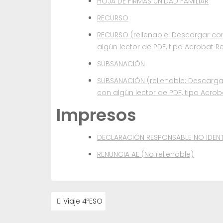
HOJA DE FIRMAS UNIDAD FAMILIAR
RECURSO
RECURSO (rellenable: Descargar co
algún lector de PDF, tipo Acrobat R
SUBSANACIÓN
SUBSANACIÓN (rellenable: Descarga
con algún lector de PDF, tipo Acrob
Impresos
DECLARACIÓN RESPONSABLE NO IDEN
RENUNCIA AE (No rellenable)
NAVEGACIÓN
Viaje 4ºESO
DE
ENTRADAS