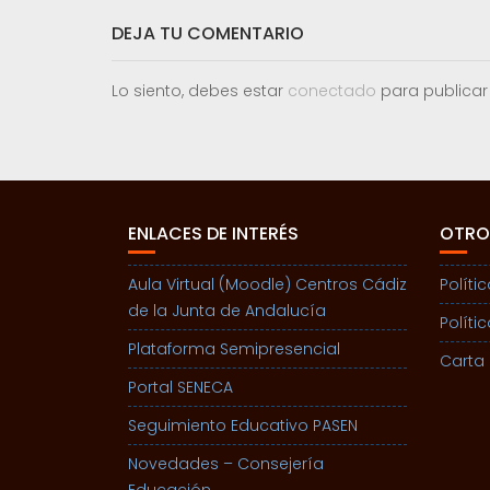
DEJA TU COMENTARIO
Lo siento, debes estar
conectado
para publicar
ENLACES DE INTERÉS
OTRO
Aula Virtual (Moodle) Centros Cádiz
Políti
de la Junta de Andalucía
Políti
Plataforma Semipresencial
Carta 
Portal SENECA
Seguimiento Educativo PASEN
Novedades – Consejería
Educación