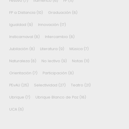
Festivo
(7)
flamenco
(6)
FP
(11)
FP a Distancia
(10)
Graduación
(8)
Igualdad
(9)
Innovación
(17)
Insticarnaval
(8)
Intercambio
(8)
Jubilación
(8)
Literatura
(9)
Música
(7)
Naturaleza
(8)
No lectivo
(9)
Notas
(11)
Orientación
(7)
Participación
(8)
PEvAU
(25)
Selectividad
(27)
Teatro
(21)
Ubrique
(7)
Ubrique Blanco de Paz
(18)
UCA
(6)