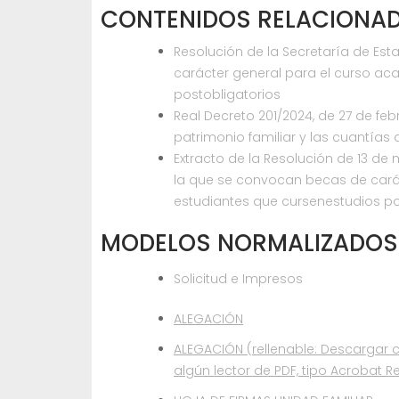
CONTENIDOS RELACIONA
Resolución de la Secretaría de Es
carácter general para el curso a
postobligatorios
Real Decreto 201/2024, de 27 de feb
patrimonio familiar y las cuantías
Extracto de la Resolución de 13 de
la que se convocan becas de cará
estudiantes que cursenestudios po
MODELOS NORMALIZADOS
Solicitud e Impresos
ALEGACIÓN
ALEGACIÓN (rellenable: Descargar 
algún lector de PDF, tipo Acrobat R