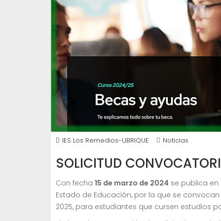
IES Los Remedios-UBRIQUE
Noticias
SOLICITUD CONVOCATORI
Con fecha
15 de marzo de 2024
se publica en 
Estado de Educación, por la que se convocan
2025, para estudiantes que cursen estudios po