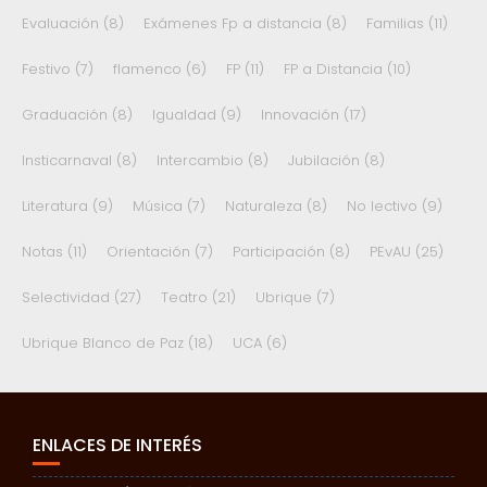
Evaluación
(8)
Exámenes Fp a distancia
(8)
Familias
(11)
Festivo
(7)
flamenco
(6)
FP
(11)
FP a Distancia
(10)
Graduación
(8)
Igualdad
(9)
Innovación
(17)
Insticarnaval
(8)
Intercambio
(8)
Jubilación
(8)
Literatura
(9)
Música
(7)
Naturaleza
(8)
No lectivo
(9)
Notas
(11)
Orientación
(7)
Participación
(8)
PEvAU
(25)
Selectividad
(27)
Teatro
(21)
Ubrique
(7)
Ubrique Blanco de Paz
(18)
UCA
(6)
ENLACES DE INTERÉS