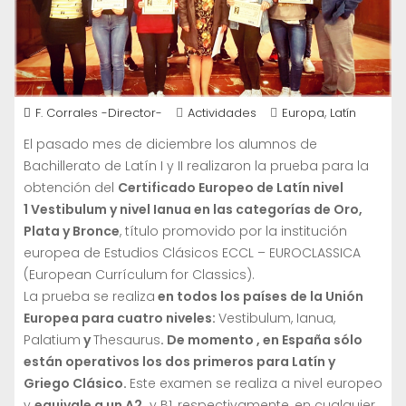
,
F. Corrales -Director-
Actividades
Europa
Latín
El pasado mes de diciembre los alumnos de
Bachillerato de Latín I y II realizaron la prueba para la
obtención del
Certificado Europeo de Latín nivel
1 Vestibulum y nivel Ianua en las categorías de Oro,
Plata y Bronce
, título promovido por la institución
europea de Estudios Clásicos ECCL – EUROCLASSICA
(European Currículum for Classics).
La prueba se realiza
en todos los países de la Unión
Europea para cuatro niveles:
Vestibulum, Ianua,
Palatium
y
Thesaurus
. De momento , en España sólo
están operativos los dos primeros para Latín y
Griego Clásico.
Este examen se realiza a nivel europeo
y
equivale a un A2
y B1, respectivamente, en cualquier