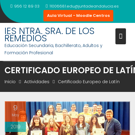
Saltar
956 12 89 03
11006681.edu@juntadeandalucia.es
al
Aula Virtual - Moodle Centros
contenido
IES NTRA. SRA. DE LOS
REMEDIOS
Educación Secundaria, Bachillerato, Adultos y
Formación Profesional
CERTIFICADO EUROPEO DE LATÍ
Inicio
Actividades
Certificado Europeo de Latín
9
May
2019