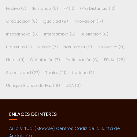
Festivo
(7)
flamenco
(6)
FP
(11)
FP a Distancia
(10)
Graduación
(8)
Igualdad
(9)
Innovación
(17)
Insticarnaval
(8)
Intercambio
(8)
Jubilación
(8)
Literatura
(9)
Música
(7)
Naturaleza
(8)
No lectivo
(9)
Notas
(11)
Orientación
(7)
Participación
(8)
PEvAU
(25)
Selectividad
(27)
Teatro
(21)
Ubrique
(7)
Ubrique Blanco de Paz
(18)
UCA
(6)
ENLACES DE INTERÉS
Aula Virtual (Moodle) Centros Cádiz de la Junta de
Andalucía