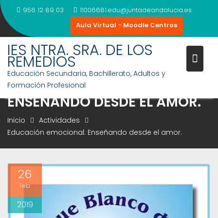
Saltar
956 12 89 03
11006681.edu@juntadeandalucia.es
al
Aula Virtual - Moodle Centros
contenido
IES NTRA. SRA. DE LOS
REMEDIOS
Educación Secundaria, Bachillerato, Adultos y
EDUCACIÓN EMOCIONAL:
Formación Profesional
ENSEÑANDO DESDE EL AMOR.
Inicio
Actividades
Educación emocional: Enseñando desde el amor.
26
Feb
2019