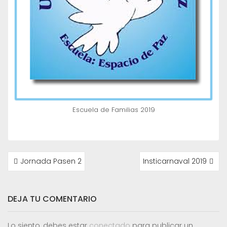
Escuela de Familias 2019
NAVEGACIÓN
Jornada Pasen 2
Insticarnaval 2019
DE
ENTRADAS
DEJA TU COMENTARIO
Lo siento, debes estar
conectado
para publicar un