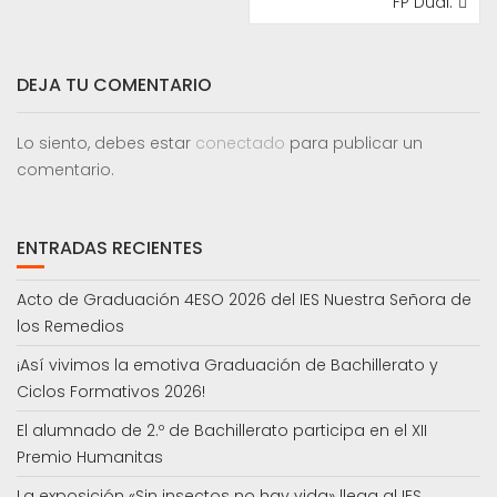
FP Dual.
ENTRADAS
DEJA TU COMENTARIO
Lo siento, debes estar
conectado
para publicar un
comentario.
ENTRADAS RECIENTES
Acto de Graduación 4ESO 2026 del IES Nuestra Señora de
los Remedios
¡Así vivimos la emotiva Graduación de Bachillerato y
Ciclos Formativos 2026!
El alumnado de 2.º de Bachillerato participa en el XII
Premio Humanitas
La exposición «Sin insectos no hay vida» llega al IES