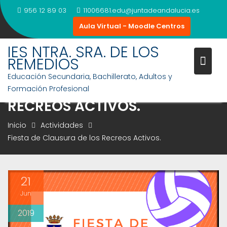
Saltar
956 12 89 03
11006681.edu@juntadeandalucia.es
al
Aula Virtual - Moodle Centros
contenido
IES NTRA. SRA. DE LOS
REMEDIOS
Educación Secundaria, Bachillerato, Adultos y
FIESTA DE CLAUSURA DE LOS
Formación Profesional
RECREOS ACTIVOS.
Inicio
Actividades
Fiesta de Clausura de los Recreos Activos.
21
Jun
2019