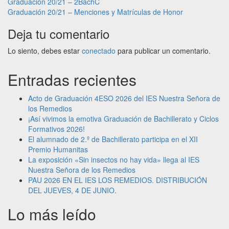
Navegación
Graduación 20/21 – 2BachC
Graduación 20/21 – Menciones y Matrículas de Honor
de
Deja tu comentario
entradas
Lo siento, debes estar
conectado
para publicar un comentario.
Entradas recientes
Acto de Graduación 4ESO 2026 del IES Nuestra Señora de
los Remedios
¡Así vivimos la emotiva Graduación de Bachillerato y Ciclos
Formativos 2026!
El alumnado de 2.º de Bachillerato participa en el XII
Premio Humanitas
La exposición «Sin insectos no hay vida» llega al IES
Nuestra Señora de los Remedios
PAU 2026 EN EL IES LOS REMEDIOS. DISTRIBUCIÓN
DEL JUEVES, 4 DE JUNIO.
Lo más leído