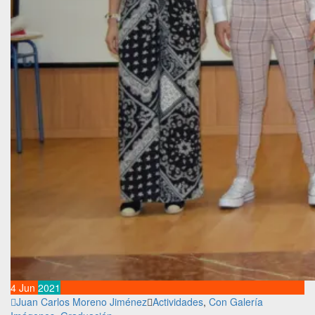
4
Jun
2021
Juan Carlos Moreno Jiménez
Actividades
,
Con Galería