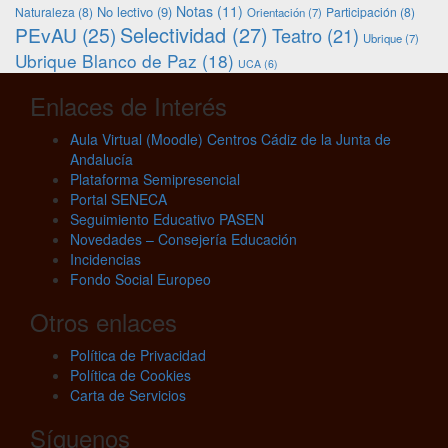
Notas
(11)
No lectivo
(9)
Naturaleza
(8)
Participación
(8)
Orientación
(7)
Selectividad
(27)
PEvAU
(25)
Teatro
(21)
Ubrique
(7)
Ubrique Blanco de Paz
(18)
UCA
(6)
Enlaces de Interés
Aula Virtual (Moodle) Centros Cádiz de la Junta de
Andalucía
Plataforma Semipresencial
Portal SENECA
Seguimiento Educativo PASEN
Novedades – Consejería Educación
Incidencias
Fondo Social Europeo
Otros enlaces
Política de Privacidad
Política de Cookies
Carta de Servicios
Síguenos