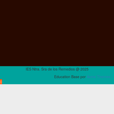
IES Ntra. Sra de los Remedios @ 2025
Education Base por
Acme Themes