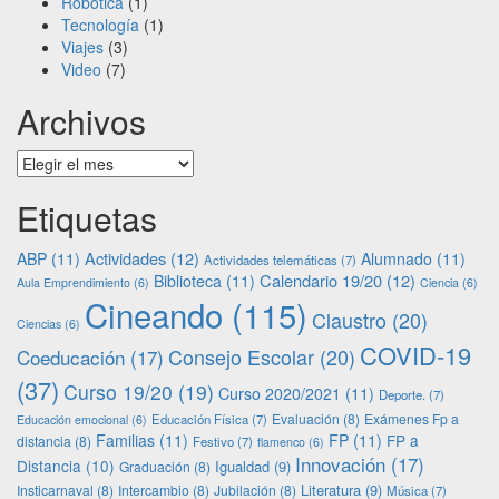
Robótica
(1)
Tecnología
(1)
Viajes
(3)
Video
(7)
Archivos
Archivos
Etiquetas
Actividades
(12)
ABP
(11)
Alumnado
(11)
Actividades telemáticas
(7)
Calendario 19/20
(12)
Biblioteca
(11)
Aula Emprendimiento
(6)
Ciencia
(6)
Cineando
(115)
Claustro
(20)
Ciencias
(6)
COVID-19
Consejo Escolar
(20)
Coeducación
(17)
(37)
Curso 19/20
(19)
Curso 2020/2021
(11)
Deporte.
(7)
Evaluación
(8)
Exámenes Fp a
Educación Física
(7)
Educación emocional
(6)
Familias
(11)
FP
(11)
FP a
distancia
(8)
Festivo
(7)
flamenco
(6)
Innovación
(17)
Distancia
(10)
Igualdad
(9)
Graduación
(8)
Literatura
(9)
Insticarnaval
(8)
Intercambio
(8)
Jubilación
(8)
Música
(7)