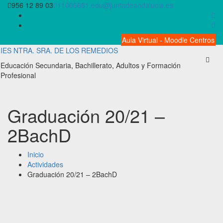
Saltar
956 12 89 03
11006681.edu@juntadeandalucia.es
al
contenido
Aula Virtual - Moodle Centros
IES NTRA. SRA. DE LOS REMEDIOS
Educación Secundaria, Bachillerato, Adultos y Formación
Profesional
Graduación 20/21 –
2BachD
Inicio
Actividades
Graduación 20/21 – 2BachD