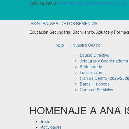
Saltar
956 12 89 03
11006681.edu@juntadeandalucia.es
al
contenido
IES NTRA. SRA. DE LOS REMEDIOS
Educación Secundaria, Bachillerato, Adultos y Formaci
Inicio
Nuestro Centro
Equipo Directivo
Jefaturas y Coordinadores
Profesorado
Localización
Plan de Centro (2025/2026
Datos Históricos
Carta de Servicios
HOMENAJE A ANA I
Inicio
Actividades