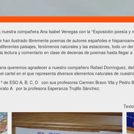
 nuestra compañera Ana Isabel Venegas con la “Exposición poesía y n
ue han ilustrado libremente poemas de autores españoles e hispanoamer
diferentes paisajes, fenómenos naturales y las estaciones, todo un de
 lectura y comentario en clase de decenas de poemas hasta llegar a s
lana queremos agradecer a nuestro compañero Rafael Domínguez, del D
del cartel en el que representa diversos elementos naturales de nuestr
e 1º de ESO A, B, C, D con sus profesores Carmen Bravo Vila y Pedro
erato A por la profesora Esperanza Trujillo Sánchez.
Texto