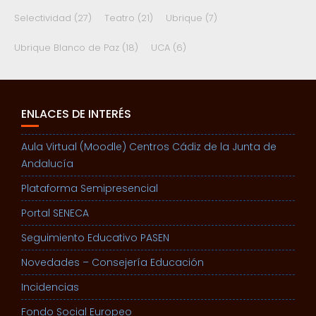
Selectividad
(27)
Teatro
(21)
Ubrique
(7)
Ubrique Blanco de Paz
(18)
UCA
(6)
ENLACES DE INTERÉS
Aula Virtual (Moodle) Centros Cádiz de la Junta de
Andalucía
Plataforma Semipresencial
Portal SENECA
Seguimiento Educativo PASEN
Novedades – Consejería Educación
Incidencias
Fondo Social Europeo