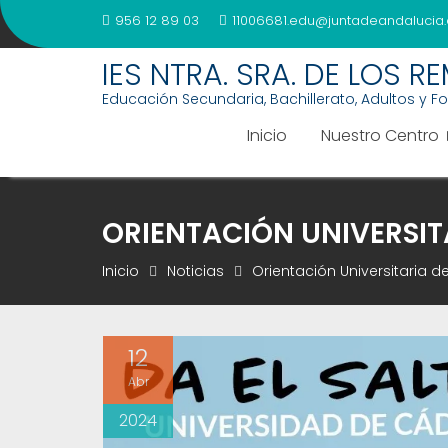
Saltar
956 12 89 03
11006681.edu@juntadeandalucia.
al
contenido
IES NTRA. SRA. DE LOS R
Educación Secundaria, Bachillerato, Adultos y F
Inicio
Nuestro Centro
ORIENTACIÓN UNIVERSIT
Inicio
Noticias
Orientación Universitaria d
12
Abr
2024