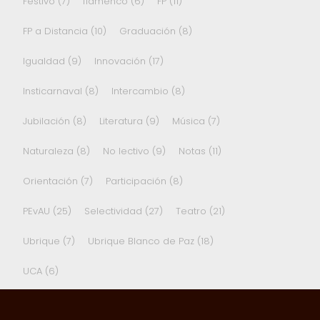
Festivo
(7)
flamenco
(6)
FP
(11)
FP a Distancia
(10)
Graduación
(8)
Igualdad
(9)
Innovación
(17)
Insticarnaval
(8)
Intercambio
(8)
Jubilación
(8)
Literatura
(9)
Música
(7)
Naturaleza
(8)
No lectivo
(9)
Notas
(11)
Orientación
(7)
Participación
(8)
PEvAU
(25)
Selectividad
(27)
Teatro
(21)
Ubrique
(7)
Ubrique Blanco de Paz
(18)
UCA
(6)