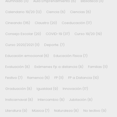
Alumnado
(11)
Aula Emprendimiento
(6)
Biblioteca
(11)
Calendario 19/20
(12)
Ciencia
(6)
Ciencias
(6)
Cineando
(115)
Claustro
(20)
Coeducación
(17)
Consejo Escolar
(20)
COVID-19
(37)
Curso 19/20
(19)
Curso 2020/2021
(11)
Deporte.
(7)
Educación emocional
(6)
Educación Física
(7)
Evaluación
(8)
Exámenes Fp a distancia
(8)
Familias
(11)
Festivo
(7)
flamenco
(6)
FP
(11)
FP a Distancia
(10)
Graduación
(8)
Igualdad
(9)
Innovación
(17)
Insticarnaval
(8)
Intercambio
(8)
Jubilación
(8)
Literatura
(9)
Música
(7)
Naturaleza
(8)
No lectivo
(9)