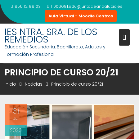
Saltar
956 12 89 03
11006681.edu@juntadeandalucia.es
al
Aula Virtual - Moodle Centros
contenido
IES NTRA. SRA. DE LOS
REMEDIOS
Educación Secundaria, Bachillerato, Adultos y
Formación Profesional
PRINCIPIO DE CURSO 20/21
Inicio
Noticias
Principio de curso 20/21
31
Jul
2020