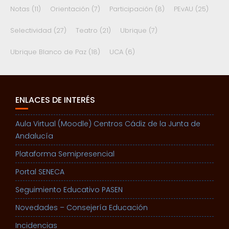
Notas
(11)
Orientación
(7)
Participación
(8)
PEvAU
(25)
Selectividad
(27)
Teatro
(21)
Ubrique
(7)
Ubrique Blanco de Paz
(18)
UCA
(6)
ENLACES DE INTERÉS
Aula Virtual (Moodle) Centros Cádiz de la Junta de
Andalucía
Plataforma Semipresencial
Portal SENECA
Seguimiento Educativo PASEN
Novedades – Consejería Educación
Incidencias