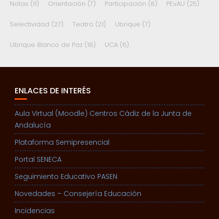
Notas
(11)
Orientación
(7)
Participación
(8)
PEvAU
(25)
Selectividad
(27)
Teatro
(21)
Ubrique
(7)
Ubrique Blanco de Paz
(18)
UCA
(6)
ENLACES DE INTERÉS
Aula Virtual (Moodle) Centros Cádiz de la Junta de
Andalucía
Plataforma Semipresencial
Portal SENECA
Seguimiento Educativo PASEN
Novedades – Consejería Educación
Incidencias