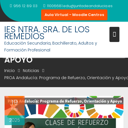
Saltar
956 12 89 03
11006681.edu@juntadeandalucia.es
al
Aula Virtual - Moodle Centros
contenido
IES NTRA. SRA. DE LOS
REMEDIOS
PROA ANDALUCÍA: PROGRAMA
Educación Secundaria, Bachillerato, Adultos y
DE REFUERZO, ORIENTACIÓN Y
Formación Profesional
APOYO
Inicio
Noticias
PROA Andalucía: Programa de Refuerzo, Orientación y Apoy
19
Sep
2025