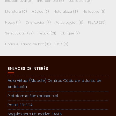
Insticarnaval
(8)
Intercambio
(8)
Jubilación
(8)
Literatura
(9)
Música
(7)
Naturaleza
(8)
No lectivo
(9)
Notas
(11)
Orientación
(7)
Participación
(8)
PEvAU
(25)
Selectividad
(27)
Teatro
(21)
Ubrique
(7)
Ubrique Blanco de Paz
(18)
UCA
(6)
ENLACES DE INTERÉS
Aula Virtual (Moodle) Centros Cádiz de la Junta de
Andalucía
Plataforma Semipresencial
Portal SENECA
Seguimiento Educativo PASEN