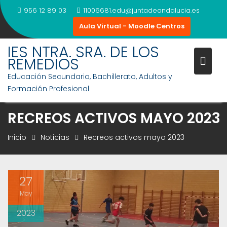
Saltar
956 12 89 03
11006681.edu@juntadeandalucia.es
al
Aula Virtual - Moodle Centros
contenido
IES NTRA. SRA. DE LOS
REMEDIOS
Educación Secundaria, Bachillerato, Adultos y
Formación Profesional
RECREOS ACTIVOS MAYO 2023
Inicio
Noticias
Recreos activos mayo 2023
27
May
2023