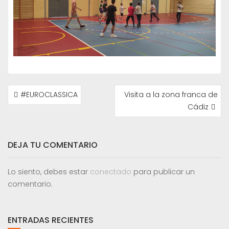
NAVEGACIÓN
#EUROCLASSICA
Visita a la zona franca de
DE
Cádiz
ENTRADAS
DEJA TU COMENTARIO
Lo siento, debes estar
conectado
para publicar un
comentario.
ENTRADAS RECIENTES