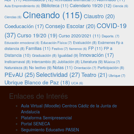
Calendario 19/20
(12)
Biblioteca
(11)
Aula Emprendimiento
(6)
Ciencia
(6)
Cineando
(115)
Claustro
(20)
Ciencias
(6)
COVID-19
Consejo Escolar
(20)
Coeducación
(17)
(37)
Curso 19/20
(19)
Curso 2020/2021
(11)
Deporte.
(7)
Evaluación
(8)
Exámenes Fp a
Educación Física
(7)
Educación emocional
(6)
Familias
(11)
FP
(11)
FP a
distancia
(8)
Festivo
(7)
flamenco
(6)
Innovación
(17)
Distancia
(10)
Igualdad
(9)
Graduación
(8)
Literatura
(9)
Insticarnaval
(8)
Intercambio
(8)
Jubilación
(8)
Música
(7)
Notas
(11)
No lectivo
(9)
Naturaleza
(8)
Participación
(8)
Orientación
(7)
Selectividad
(27)
PEvAU
(25)
Teatro
(21)
Ubrique
(7)
Ubrique Blanco de Paz
(18)
UCA
(6)
Enlaces de Interés
Aula Virtual (Moodle) Centros Cádiz de la Junta de
Andalucía
Plataforma Semipresencial
Portal SENECA
Seguimiento Educativo PASEN