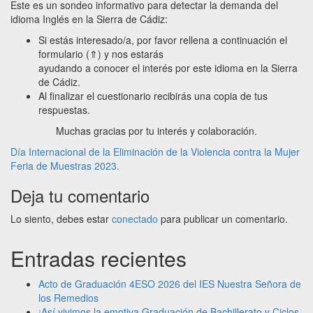
Este es un sondeo informativo para detectar la demanda del
idioma Inglés en la Sierra de Cádiz:
Si estás interesado/a, por favor rellena a continuación el
formulario (⇑) y nos estarás
ayudando a conocer el interés por este idioma en la Sierra
de Cádiz.
Al ﬁnalizar el cuestionario recibirás una copia de tus
respuestas.
Muchas gracias por tu interés y colaboración.
Navegación
Día Internacional de la Eliminación de la Violencia contra la Mujer
Feria de Muestras 2023.
de
Deja tu comentario
entradas
Lo siento, debes estar
conectado
para publicar un comentario.
Entradas recientes
Acto de Graduación 4ESO 2026 del IES Nuestra Señora de
los Remedios
¡Así vivimos la emotiva Graduación de Bachillerato y Ciclos