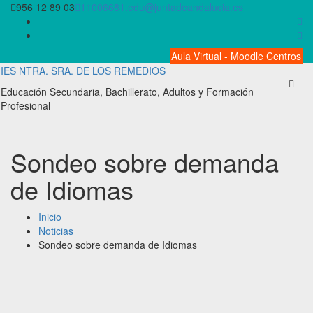
Saltar
956 12 89 03
11006681.edu@juntadeandalucia.es
al
contenido
Aula Virtual - Moodle Centros
IES NTRA. SRA. DE LOS REMEDIOS
Educación Secundaria, Bachillerato, Adultos y Formación
Profesional
Sondeo sobre demanda
de Idiomas
Inicio
Noticias
Sondeo sobre demanda de Idiomas