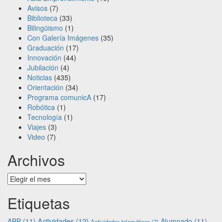
Avisos
(7)
Biblioteca
(33)
Bilingüismo
(1)
Con Galería Imágenes
(35)
Graduación
(17)
Innovación
(44)
Jubilación
(4)
Noticias
(435)
Orientación
(34)
Programa comunicA
(17)
Robótica
(1)
Tecnología
(1)
Viajes
(3)
Video
(7)
Archivos
Archivos
Etiquetas
Actividades
(12)
ABP
(11)
Alumnado
(11)
Actividades telemáticas
(7)