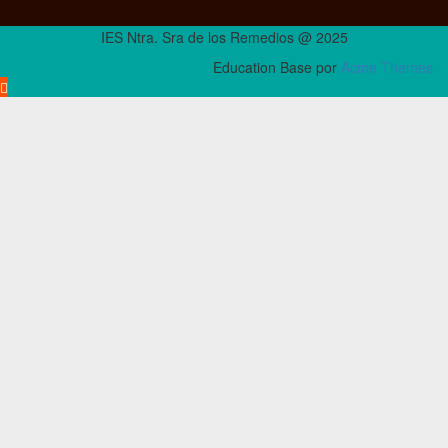
IES Ntra. Sra de los Remedios @ 2025
Education Base por
Acme Themes