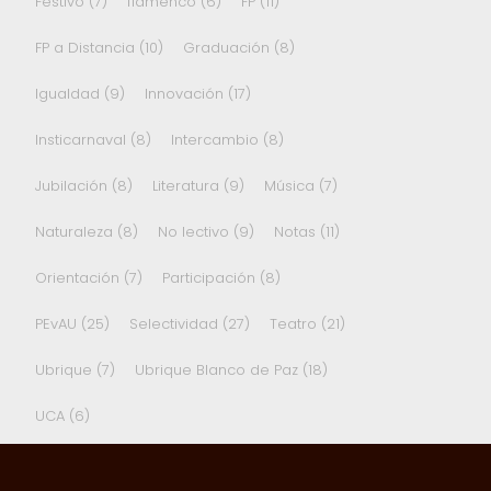
Festivo
(7)
flamenco
(6)
FP
(11)
FP a Distancia
(10)
Graduación
(8)
Igualdad
(9)
Innovación
(17)
Insticarnaval
(8)
Intercambio
(8)
Jubilación
(8)
Literatura
(9)
Música
(7)
Naturaleza
(8)
No lectivo
(9)
Notas
(11)
Orientación
(7)
Participación
(8)
PEvAU
(25)
Selectividad
(27)
Teatro
(21)
Ubrique
(7)
Ubrique Blanco de Paz
(18)
UCA
(6)