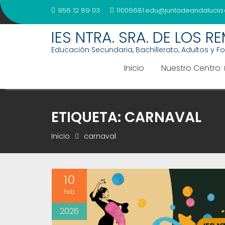
Saltar
956 12 89 03
11006681.edu@juntadeandalucia.
al
contenido
IES NTRA. SRA. DE LOS R
Educación Secundaria, Bachillerato, Adultos y F
Inicio
Nuestro Centro
ETIQUETA:
CARNAVAL
Inicio
carnaval
10
Feb
2026