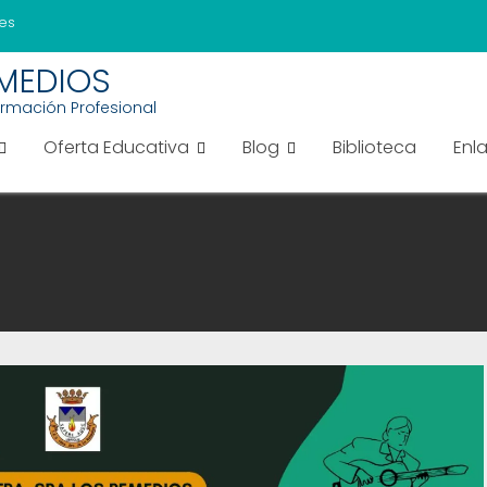
es
EMEDIOS
ormación Profesional
Oferta Educativa
Blog
Biblioteca
Enl