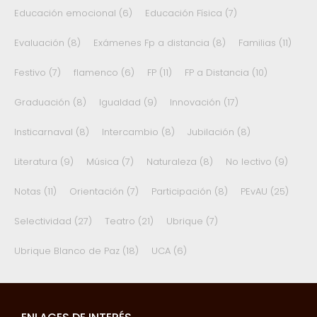
Educación emocional
(6)
Educación Física
(7)
Evaluación
(8)
Exámenes Fp a distancia
(8)
Familias
(11)
Festivo
(7)
flamenco
(6)
FP
(11)
FP a Distancia
(10)
Graduación
(8)
Igualdad
(9)
Innovación
(17)
Insticarnaval
(8)
Intercambio
(8)
Jubilación
(8)
Literatura
(9)
Música
(7)
Naturaleza
(8)
No lectivo
(9)
Notas
(11)
Orientación
(7)
Participación
(8)
PEvAU
(25)
Selectividad
(27)
Teatro
(21)
Ubrique
(7)
Ubrique Blanco de Paz
(18)
UCA
(6)