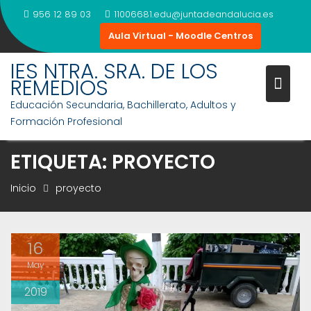
Saltar
956 12 89 03
11006681.edu@juntadeandalucia.es
al
Aula Virtual - Moodle Centros
contenido
IES NTRA. SRA. DE LOS
REMEDIOS
Educación Secundaria, Bachillerato, Adultos y
Formación Profesional
ETIQUETA:
PROYECTO
Inicio
proyecto
16
May
2019